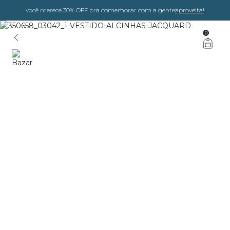
você merece 30% OFF pra comemorar com a gente
aproveita!
0