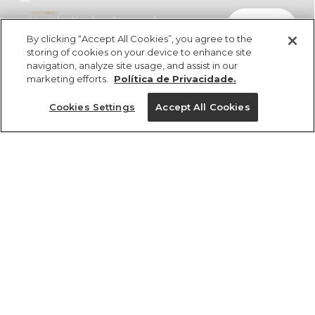
Vestido Alcinhas Jacquard
comprar
R$ 659,00
R$ 329,50
By clicking “Accept All Cookies”, you agree to the
storing of cookies on your device to enhance site
navigation, analyze site usage, and assist in our
marketing efforts.
Política de Privacidade.
Cookies Settings
Accept All Cookies
ref 350658_03042
Vestido Alcinhas
Jacquard
Tamanhos
R$ 659,00
R$ 329,50
3x R$ 109,83 sem juros
P
M
GG
G
PP
tamanhos
1 un.
1 un.
PP
P
M
G
GG
Ver medidas da peça