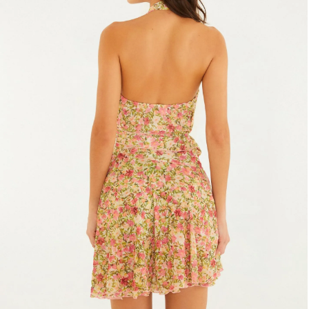
Estojo
Fone e headphone
Frescobol
Lancheira
Lenço
Mala
Meia