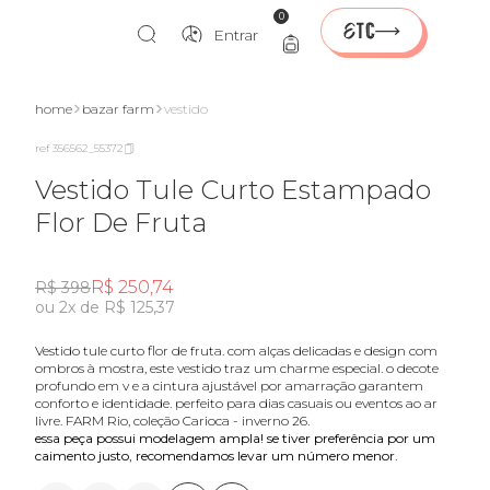
0
Entrar
home
bazar farm
vestido
ref 356562_55372
Vestido Tule Curto Estampado
Flor De Fruta
R$ 250,74
R$ 398
ou 2x de R$ 125,37
vestido tule curto flor de fruta. com alças delicadas e design com
ombros à mostra, este vestido traz um charme especial. o decote
profundo em v e a cintura ajustável por amarração garantem
conforto e identidade. perfeito para dias casuais ou eventos ao ar
livre. FARM Rio, coleção Carioca - inverno 26.
essa peça possui modelagem ampla! se tiver preferência por um
caimento justo, recomendamos levar um número menor.