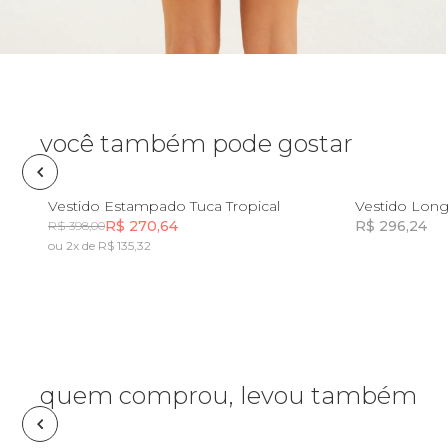
Necessaire
Óculos de sol
Pin e patch
você também pode gostar
Planner
PP
G
GG
Vestido Estampado Tuca Tropical
R$ 270,64
R$ 296,24
R$ 398,00
Pochete
ou 2x de R$ 135,32
Incluir na mochila
Porta incenso e incensário
Porta isqueiro
quem comprou, levou também
Sabonete