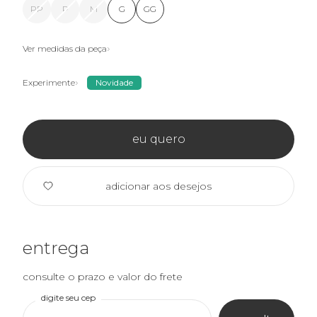
PP
P
M
G
GG
Ver medidas da peça
Experimente
Novidade
eu quero
adicionar aos desejos
entrega
consulte o prazo e valor do frete
digite seu cep