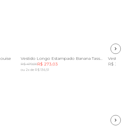
P
M
G
GG
Louise
Vestido Longo Estampado Banana Tassel
Vestido 
R$ 273,03
R$ 364,7
R$ 479,00
ou 2x de R$ 136,51
Incluir na mochila