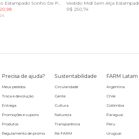
PP
P
G
GG
Vestido Longo Estampado Sonho De Pavão
20,98
R$ 250,74
,24
Incluir na mochila
Incluir na mochila
Precisa de ajuda?
Sustentabilidade
FARM Latam
Meus pedidos
Circularidade
Argentina
Troca e devolução
Gente
Chile
Entrega
Cultura
Colômbia
Promoções e cupons
Natureza
Paraguai
Produtos
Transparência
Peru
Regulamento de promo
Re-FARM
Uruguai