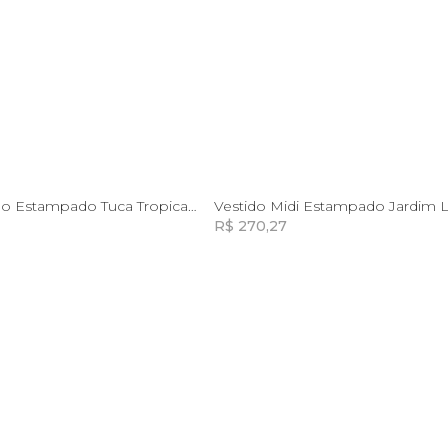
M
G
M
G
GG
Vestido Longo Estampado Tuca Tropical Mini
Vestido Midi Estampado Jardim 
R$ 270,27
Incluir na mochila
Incluir na mochila