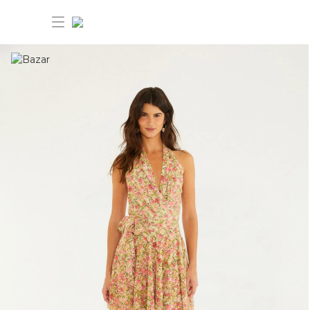
30% OFF ANIVERSÁRIO FARM
Novidades
Roupas
Novidades
Bazar
Roupas
Ver tudo
FARM Etc
Bazar