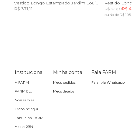
P
G
GG
Vestido Longo Estampado Jardim Louise
R$ 371,11
R$ 4
R$ 679,00
Skate
ou 4x de R$ 105
Incluir na mochila
Sling
Toalha
Travesseiro
Institucional
Minha conta
Fala FARM
Vela
A FARM
Meus pedidos
Falar via Whatsapp
FARM Etc
Meus desejos
Nossas lojas
Trabalhe aqui
Fábula na FARM
Azzas 2154