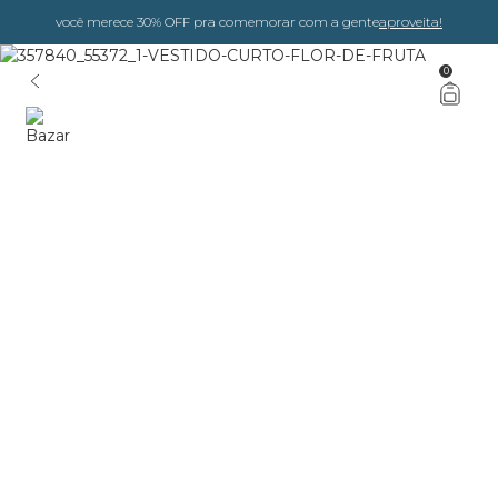
você merece 30% OFF pra comemorar com a gente
aproveita!
0