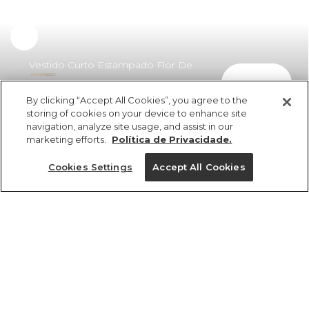
Vestido Curto Estampado Flor De
comprar
Fruta
By clicking “Accept All Cookies”, you agree to the
R$ 379,00
R$ 234,98
storing of cookies on your device to enhance site
navigation, analyze site usage, and assist in our
marketing efforts.
Política de Privacidade.
Cookies Settings
Accept All Cookies
ref 357840_55372
Vestido Curto
Estampado Flor De
Tamanhos
Fruta
R$ 379,00
R$ 234,98
GG
M
PP
G
P
2x R$ 117,49 sem juros