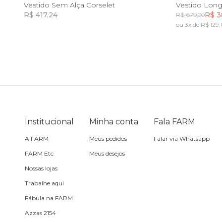
G
GG
PP
Vestido Sem Alça Corselet
Vestido Lon
R$ 417,24
R$ 3
R$ 679,00
Sling
ou 3x de R$ 129,
Incluir na mochila
Toalha
Travesseiro
Vela
Institucional
Minha conta
Fala FARM
A FARM
Meus pedidos
Falar via Whatsapp
FARM Etc
Meus desejos
Nossas lojas
Trabalhe aqui
Fábula na FARM
Azzas 2154