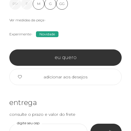
PP
P
M
G
GG
Ver medidas da peça
Experimente
Novidade
eu quero
adicionar aos desejos
entrega
consulte o prazo e valor do frete
digite seu cep