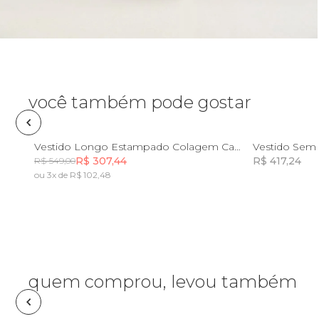
Óculos de sol
Pin e patch
Planner
você também pode gostar
Pochete
P
M
G
GG
Vestido Longo Estampado Colagem Carioca
Vestido Sem 
R$ 307,44
R$ 417,24
R$ 549,00
Porta incenso e incensário
ou 3x de R$ 102,48
Incluir na mochila
Porta isqueiro
Sabonete
quem comprou, levou também
Skate