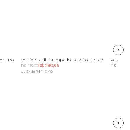
GG
Vestido Longo Estampado Natureza Romântica
Vestido Midi Estampado Respiro De Rio
R$ 280,96
R$ 335,0
R$ 439,00
ou 2x de R$ 140,48
Incluir na mochila
Incluir na mochila