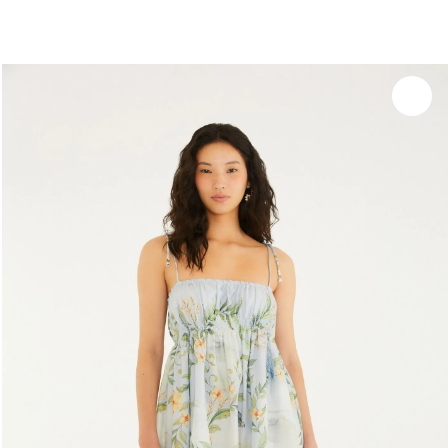
você merece 30% OFF pra comemorar com a gente
aproveita!
Experime