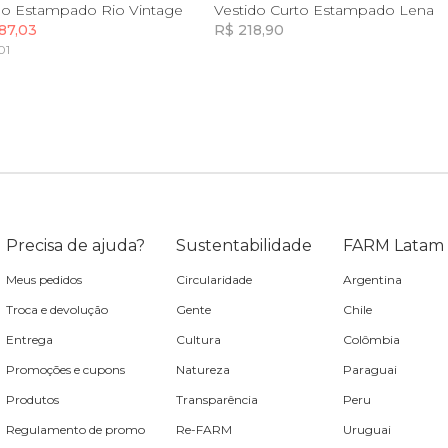
P
M
G
GG
GG
go Estampado Rio Vintage
Vestido Curto Estampado Lena
87,03
R$ 218,90
01
Incluir na mochila
Incluir na mochila
Incluir na mochila
Precisa de ajuda?
Sustentabilidade
FARM Latam
Meus pedidos
Circularidade
Argentina
Troca e devolução
Gente
Chile
Entrega
Cultura
Colômbia
Promoções e cupons
Natureza
Paraguai
Produtos
Transparência
Peru
Regulamento de promo
Re-FARM
Uruguai