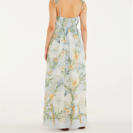
Fone e headphone
Frescobol
Lancheira
Lenço
Mala
Meia
Necessaire