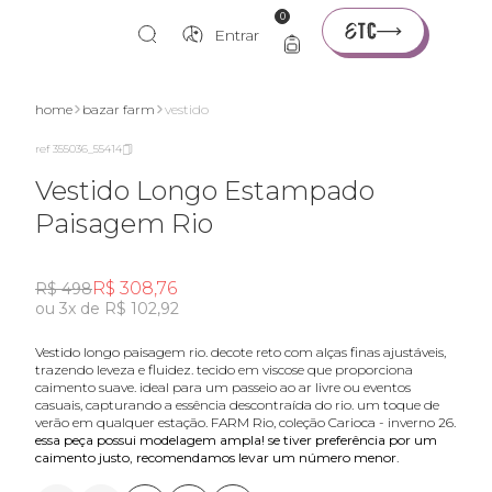
0
Entrar
nte
home
bazar farm
vestido
ref 355036_55414
Vestido Longo Estampado
Paisagem Rio
R$ 308,76
R$ 498
ou 3x de R$ 102,92
vestido longo paisagem rio. decote reto com alças finas ajustáveis,
trazendo leveza e fluidez. tecido em viscose que proporciona
caimento suave. ideal para um passeio ao ar livre ou eventos
casuais, capturando a essência descontraída do rio. um toque de
verão em qualquer estação. FARM Rio, coleção Carioca - inverno 26.
essa peça possui modelagem ampla! se tiver preferência por um
caimento justo, recomendamos levar um número menor.