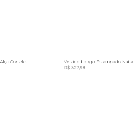
G
GG
P
G
Alça Corselet
R$ 327,98
Incluir na mochila
Incluir na mochila