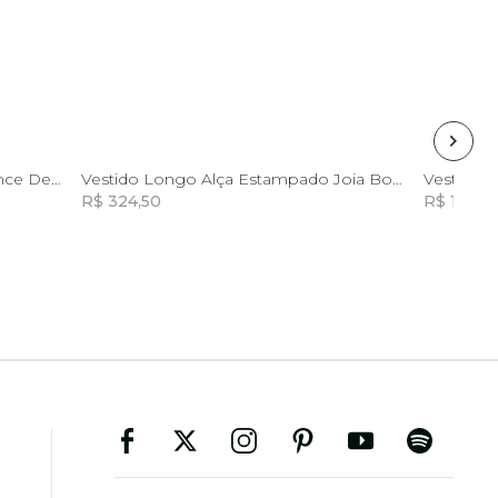
GG
Vestido Curto Estampado Romance De Uva
Vestido Longo Alça Estampado Joia Boho
Vestido 
R$ 324,50
R$ 1.598,
Incluir na mochila
Incluir na mochila