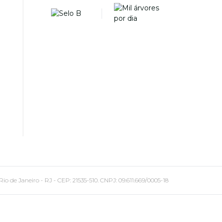
 Janeiro - RJ - CEP: 21535-510. CNPJ: 09.611.669/0005-18