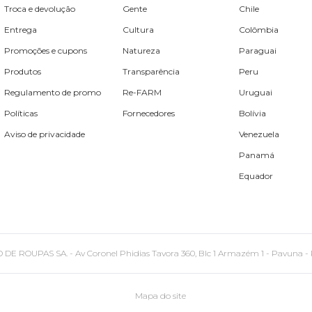
Troca e devolução
Gente
Chile
Entrega
Cultura
Colômbia
Promoções e cupons
Natureza
Paraguai
Produtos
Transparência
Peru
Regulamento de promo
Re-FARM
Uruguai
Políticas
Fornecedores
Bolívia
Aviso de privacidade
Venezuela
Panamá
Equador
PAS SA. - Av Coronel Phidias Tavora 360, Blc 1 Armazém 1 - Pavuna - Rio de
Mapa do site