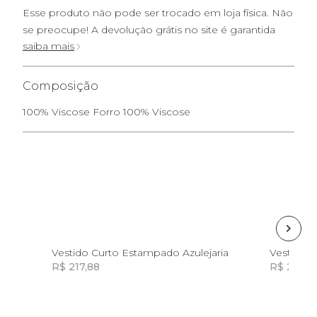
Esse produto não pode ser trocado em loja física. Não
se preocupe! A devolução grátis no site é garantida
saiba mais
Composição
100% Viscose Forro 100% Viscose
GG
Vestido Curto Estampado Azulejaria
Vestido C
R$ 217,88
R$ 223,0
Incluir na mochila
Incluir na mochila