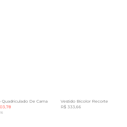
G
G
GG
o Quadriculado De Carna
Vestido Bicolor Recorte
03,78
R$ 333,66
26
Incluir na mochila
Incluir na mochila
Incluir na mochila