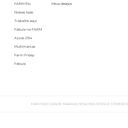
FARM Etc
Meus desejos
Estojo
Nossas lojas
Trabalhe aqui
Fone e headphone
Fábula na FARM
Azzas 2154
Frescobol
Multimarcas
Farm Friday
Lancheira
Fábula
Lenço
Mala
FARM RIO CIDADE MARAVILHOSA INDUSTRIA E COMERCIO DE ROU
Meia