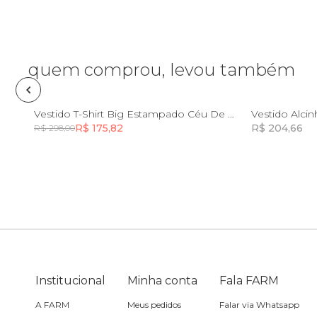
Caixinha de som
Esporte
Casaco
Saia
Camping
Fantasia
Calça
quem comprou, levou também
Canga
Acessório
Casaco
PP
Vestido T-Shirt Big Estampado Céu De Flor
Vestido Alcin
Cartão postal
R$ 175,82
R$ 204,66
R$ 298,00
Jeans
Incluir na mochila
Incluir na mochila
Carteira
Praia
Cooler
Acessório
Corda de celular
Institucional
Minha conta
Fala FARM
Espelho de bolsa
A FARM
Meus pedidos
Falar via Whatsapp