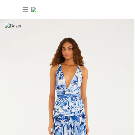
30% OFF ANIVERSÁRIO FARM
Novidades
Roupas
Novidades
Bazar
Roupas
Ver tudo
FARM Etc
Bazar