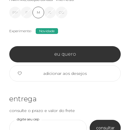
PP
P
M
G
GG
Experimente
Novidade
eu quero
adicionar aos desejos
entrega
consulte o prazo e valor do frete
digite seu cep
consultar