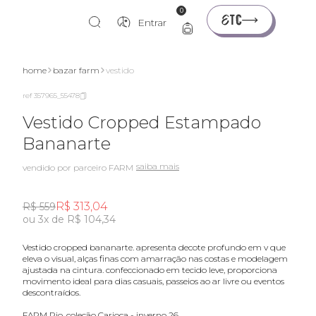
0
Entrar
home
bazar farm
vestido
ref 357965_55478
Vestido Cropped Estampado
Bananarte
saiba mais
vendido por parceiro FARM
R$ 313,04
R$ 559
ou 3x de R$ 104,34
vestido cropped bananarte. apresenta decote profundo em v que
eleva o visual, alças finas com amarração nas costas e modelagem
ajustada na cintura. confeccionado em tecido leve, proporciona
movimento ideal para dias casuais, passeios ao ar livre ou eventos
descontraídos.
FARM Rio, coleção Carioca - inverno 26.