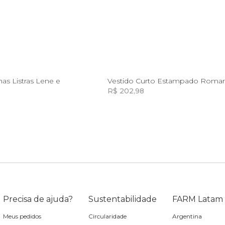
GG
GG
has Listras Lene e
R$ 202,98
Incluir na mochila
Incluir na mochila
Incluir na mochila
Incluir na mochila
Precisa de ajuda?
Sustentabilidade
FARM Latam
Meus pedidos
Circularidade
Argentina