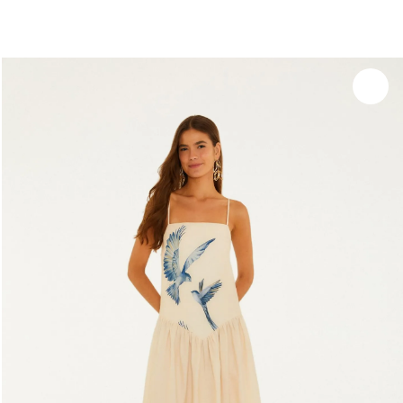
você merece 30% OFF pra comemorar com a gente
aproveita!
Experimente