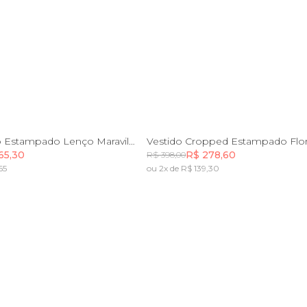
P
M
G
GG
PP
P
M
G
G
Vestido Curto Estampado Lenço Maravilha
65,30
R$ 278,60
R$ 398,00
65
ou 2x de R$ 139,30
Incluir na mochila
Incluir na mochila