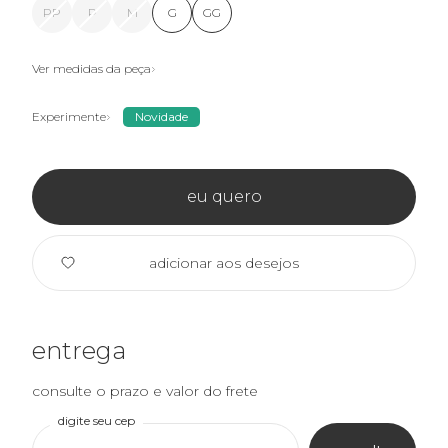
PP
P
M
G
GG
Ver medidas da peça
Experimente
Novidade
eu quero
adicionar aos desejos
entrega
consulte o prazo e valor do frete
digite seu cep