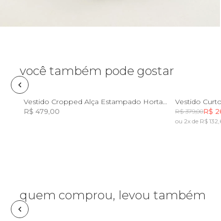
Óculos de sol
Pin e patch
Planner
você também pode gostar
Pochete
P
M
G
GG
PP
Vestido Cropped Alça Estampado Horta Tropical
R$ 479,00
R$ 2
R$ 379,00
Porta incenso e incensário
ou 2x de R$ 132,
Incluir na mochila
Porta isqueiro
Sabonete
quem comprou, levou também
Skate