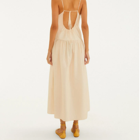
Fone e headphone
Frescobol
Lancheira
Lenço
Mala
Meia
Necessaire