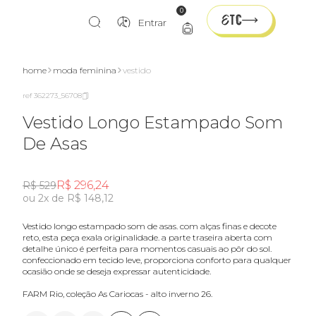
0
Entrar
home
moda feminina
vestido
ref 362273_56708
Vestido Longo Estampado Som
De Asas
R$ 296,24
R$ 529
ou 2x de R$ 148,12
vestido longo estampado som de asas. com alças finas e decote
reto, esta peça exala originalidade. a parte traseira aberta com
detalhe único é perfeita para momentos casuais ao pôr do sol.
confeccionado em tecido leve, proporciona conforto para qualquer
ocasião onde se deseja expressar autenticidade.
FARM Rio, coleção As Cariocas - alto inverno 26.