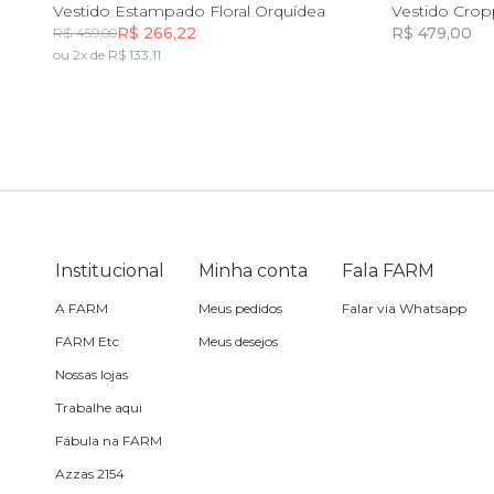
P
M
G
GG
P
Vestido Estampado Floral Orquídea
R$ 266,22
R$ 479,00
R$ 459,00
Sling
ou 2x de R$ 133,11
Incluir na mochila
Toalha
Travesseiro
Vela
Institucional
Minha conta
Fala FARM
A FARM
Meus pedidos
Falar via Whatsapp
FARM Etc
Meus desejos
Nossas lojas
Trabalhe aqui
Fábula na FARM
Azzas 2154