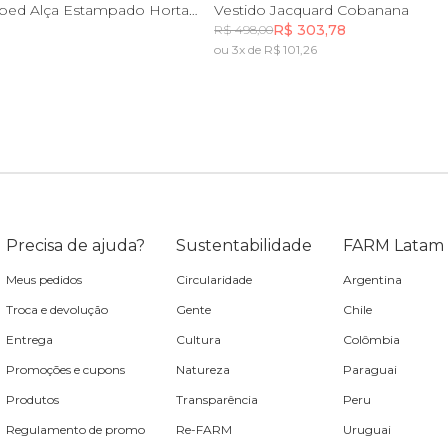
M
G
GG
P
M
G
GG
Vestido Cropped Alça Estampado Horta Tropical
Vestido Jacquard Cobanana
R$ 303,78
R$ 498,00
ou 3x de R$ 101,26
Incluir na mochila
Incluir na mochila
Precisa de ajuda?
Sustentabilidade
FARM Latam
Meus pedidos
Circularidade
Argentina
Troca e devolução
Gente
Chile
Entrega
Cultura
Colômbia
Promoções e cupons
Natureza
Paraguai
Produtos
Transparência
Peru
Regulamento de promo
Re-FARM
Uruguai