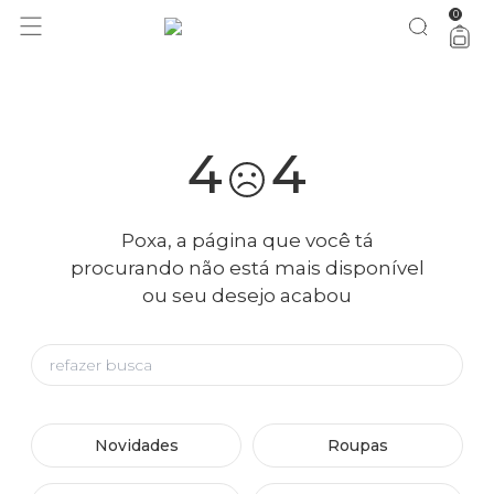
0
você merece 30% OFF pra comemorar com a gente
aproveita!
4
4
Poxa, a página que você tá
procurando não está mais disponível
ou seu desejo acabou
Novidades
Roupas