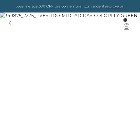
você merece 30% OFF pra comemorar com a gente
aproveita!
0