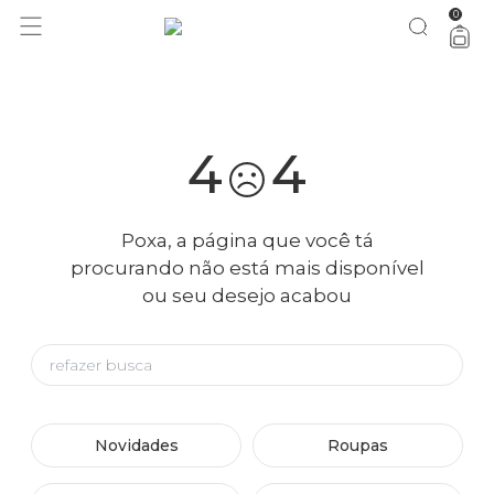
0
você merece 30% OFF pra comemorar com a gente
aproveita!
4
4
Poxa, a página que você tá
procurando não está mais disponível
ou seu desejo acabou
Novidades
Roupas