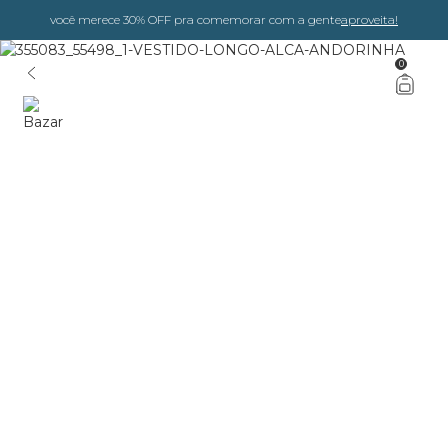
você merece 30% OFF pra comemorar com a gente
aproveita!
0