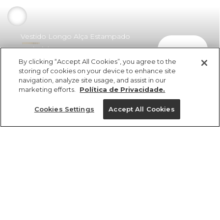
Vestido Longo Alça Estampado
comprar
Andorinha
By clicking “Accept All Cookies”, you agree to the
R$ 629,00
R$ 339,66
storing of cookies on your device to enhance site
navigation, analyze site usage, and assist in our
marketing efforts.
Política de Privacidade.
Cookies Settings
Accept All Cookies
ref 355083_55498
Vestido Longo Alça
Estampado
Tamanhos
Andorinha
R$ 629,00
R$ 339,66
P
M
GG
G
PP
3x R$ 113,22 sem juros
1 un.