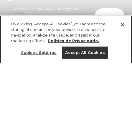
Vestido Longo Alça Estampado
comprar
Jardim Guanabara
By clicking “Accept All Cookies”, you agree to the
R$ 529,00
R$ 380,88
storing of cookies on your device to enhance site
navigation, analyze site usage, and assist in our
marketing efforts.
Política de Privacidade.
Cookies Settings
Accept All Cookies
ref 364103_56630
Vestido Longo Alça
Estampado Jardim
Tamanhos
Guanabara
R$ 529,00
R$ 380,88
GG
M
P
PP
G
3x R$ 126,96 sem juros
1 un.
tamanhos
1 un.
Ver medidas da peça