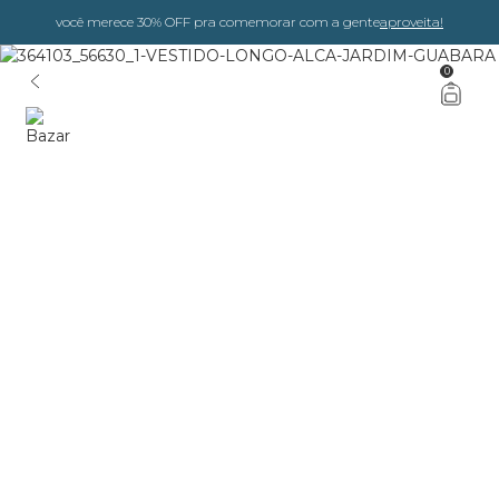
você merece 30% OFF pra comemorar com a gente
aproveita!
0