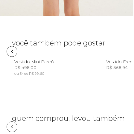
Pin e patch
Planner
Pochete
você também pode gostar
Porta
incenso e
PP
P
M
G
GG
Vestido Mini Pareô
incensário
R$ 498,00
R$ 368,94
Porta
ou 5x de R$ 99,60
isqueiro
Incluir na mochila
Sabonete
Skate
quem comprou, levou também
Sling