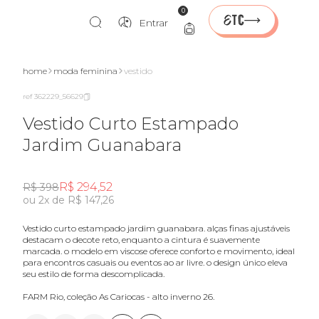
0
Entrar
home
moda feminina
vestido
ref 362229_56629
Vestido Curto Estampado
Jardim Guanabara
R$ 294,52
R$ 398
ou 2x de R$ 147,26
vestido curto estampado jardim guanabara. alças finas ajustáveis
destacam o decote reto, enquanto a cintura é suavemente
marcada. o modelo em viscose oferece conforto e movimento, ideal
para encontros casuais ou eventos ao ar livre. o design único eleva
seu estilo de forma descomplicada.
FARM Rio, coleção As Cariocas - alto inverno 26.