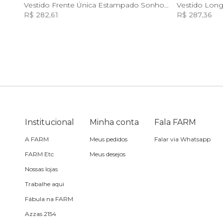
G
GG
Vestido Frente Única Estampado Sonho De Concha
R$ 282,61
R$ 287,36
Toalha
Incluir na mochila
Travesseiro
Vela
Institucional
Minha conta
Fala FARM
A FARM
Meus pedidos
Falar via Whatsapp
FARM Etc
Meus desejos
Nossas lojas
Trabalhe aqui
Fábula na FARM
Azzas 2154