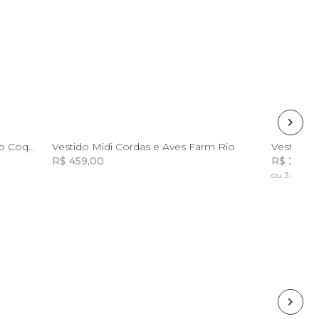
P
M
GG
Vestido Curto Transpasse Bordado Coqueiro
Vestido Midi Cordas e Aves Farm Rio
Vestido 
R$ 459,00
R$ 298,0
ou 3x de R$
Incluir na mochila