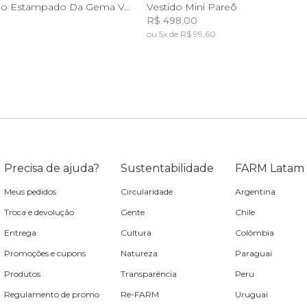
G
GG
PP
P
M
G
G
Vestido Longo Estampado Da Gema Verde
Vestido Mini Pareô
R$ 498,00
ou 5x de R$ 99,60
Incluir na mochila
Incluir na mochila
Precisa de ajuda?
Sustentabilidade
FARM Latam
Meus pedidos
Circularidade
Argentina
Troca e devolução
Gente
Chile
Entrega
Cultura
Colômbia
Promoções e cupons
Natureza
Paraguai
Produtos
Transparência
Peru
Regulamento de promo
Re-FARM
Uruguai