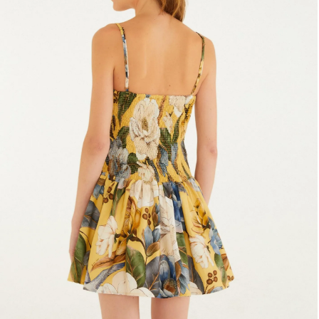
Frescobol
Lancheira
Lenço
Mala
Meia
Necessaire
Óculos de sol