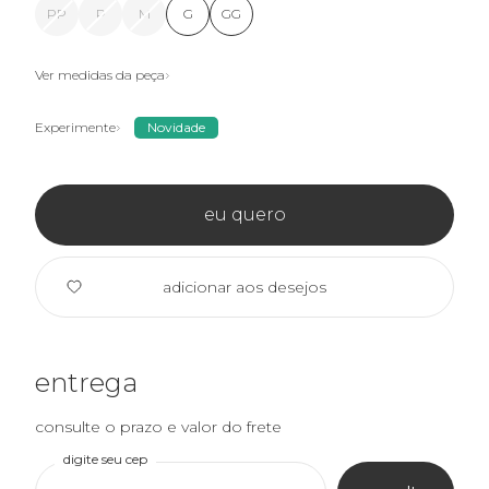
PP
P
M
G
GG
Ver medidas da peça
Experimente
Novidade
eu quero
adicionar aos desejos
entrega
consulte o prazo e valor do frete
digite seu cep