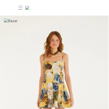
30% OFF ANIVERSÁRIO FARM
Novidades
Roupas
Novidades
Bazar
Roupas
Ver tudo
FARM Etc
Bazar