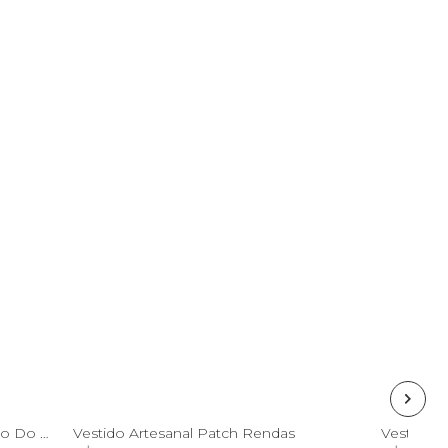
PP
M
G
Vestido Curto Estampado Encanto Do Rio
Vestido Artesanal Patch Rendas