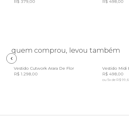
R$ 379,00
R$ 498,00
Lancheira
Incluir na mochila
Lenço
Mala
quem comprou, levou também
Meia
G
GG
P
Vestido Cutwork Arara De Flor
R$ 1.298,00
R$ 498,00
Necessaire
ou 5x de R$ 99,
Incluir na mochila
Óculos de sol
Pin e patch