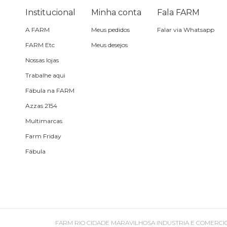
Planner
Institucional
Minha conta
Fala FARM
A FARM
Meus pedidos
Falar via Whatsapp
Pochete
FARM Etc
Meus desejos
Porta
Nossas lojas
incenso e
incensário
Trabalhe aqui
Porta
Fábula na FARM
isqueiro
Azzas 2154
Multimarcas
Sabonete
Farm Friday
Fábula
Skate
Sling
Toalha
FARM RIO CIDADE MARAVILHOSA INDUSTRIA E COMERCIO DE ROU