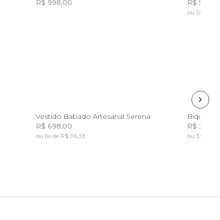
R$ 998,00
R$ 529,0
ou 5x de R$
Incluir na mochila
PP
P
M
G
GG
Vestido Babado Artesanal Serena
R$ 698,00
R$ 298,0
ou 6x de R$ 116,33
ou 3x de R$
Incluir na mochila