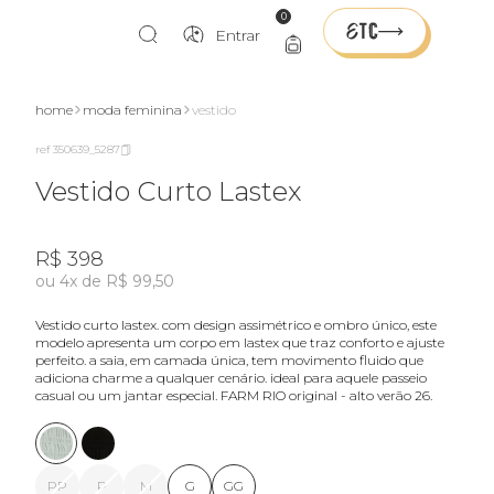
0
Entrar
home
moda feminina
vestido
ref 350639_5287
Vestido Curto Lastex
R$ 398
ou 4x de R$ 99,50
vestido curto lastex. com design assimétrico e ombro único, este
modelo apresenta um corpo em lastex que traz conforto e ajuste
perfeito. a saia, em camada única, tem movimento fluido que
adiciona charme a qualquer cenário. ideal para aquele passeio
casual ou um jantar especial. FARM RIO original - alto verão 26.
PP
P
M
G
GG