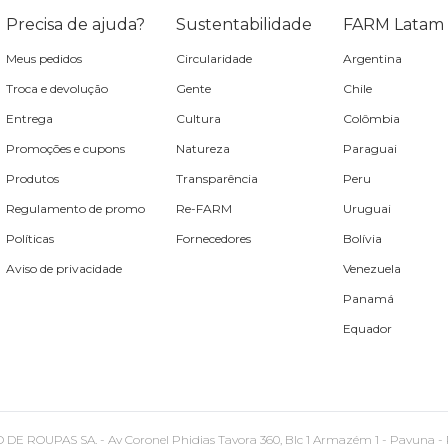
Precisa de ajuda?
Sustentabilidade
FARM Latam
Meus pedidos
Circularidade
Argentina
Troca e devolução
Gente
Chile
Entrega
Cultura
Colômbia
Promoções e cupons
Natureza
Paraguai
Produtos
Transparência
Peru
Regulamento de promo
Re-FARM
Uruguai
Políticas
Fornecedores
Bolívia
Aviso de privacidade
Venezuela
Panamá
Equador
PAS SA. - Av Coronel Phidias Tavora 360, Blc 1 Armazém 1 - Pavuna - Rio de