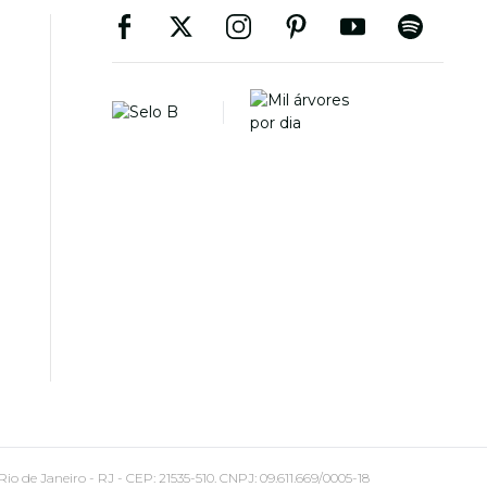
 Janeiro - RJ - CEP: 21535-510. CNPJ: 09.611.669/0005-18