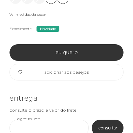
Ver medidas da peça
Experimente
Novidade
eu quero
adicionar aos desejos
entrega
consulte o prazo e valor do frete
digite seu cep
consultar