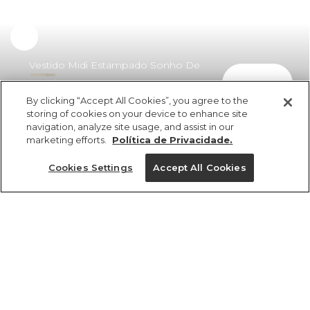
Vestido Midi Estampado Sonho De
comprar
Concha
By clicking “Accept All Cookies”, you agree to the
R$ 270,27
storing of cookies on your device to enhance site
navigation, analyze site usage, and assist in our
marketing efforts.
Política de Privacidade.
Cookies Settings
Accept All Cookies
ref 361700_57179
Vestido Midi
Estampado Sonho
Tamanhos
De Concha
R$ 270,27
P
M
PP
G
GG
2x R$ 135,13 sem juros