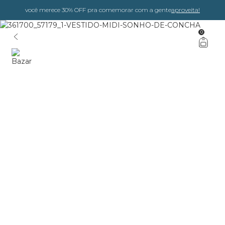
você merece 30% OFF pra comemorar com a gente
aproveita!
0