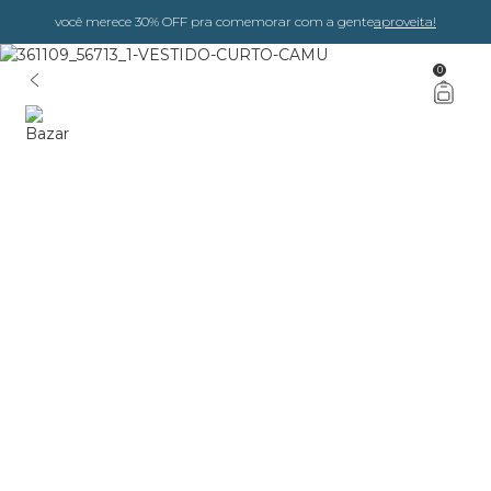
você merece 30% OFF pra comemorar com a gente
aproveita!
0