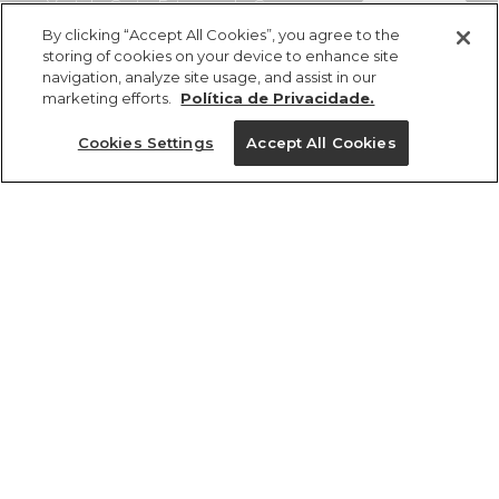
Vestido Curto Estampado Camu
comprar
R$ 429,00
R$ 244,53
By clicking “Accept All Cookies”, you agree to the
storing of cookies on your device to enhance site
navigation, analyze site usage, and assist in our
marketing efforts.
Política de Privacidade.
Cookies Settings
Accept All Cookies
ref 361109_56713
Vestido Curto
Estampado Camu
Tamanhos
R$ 429,00
R$ 244,53
2x R$ 122,26 sem juros
P
GG
M
PP
G
tamanhos
1 un.
1 un.
PP
P
M
G
GG
Ver medidas da peça