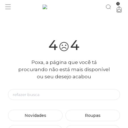
0
você merece 30% OFF pra comemorar com a gente
aproveita!
4
4
Poxa, a página que você tá
procurando não está mais disponível
ou seu desejo acabou
Novidades
Roupas