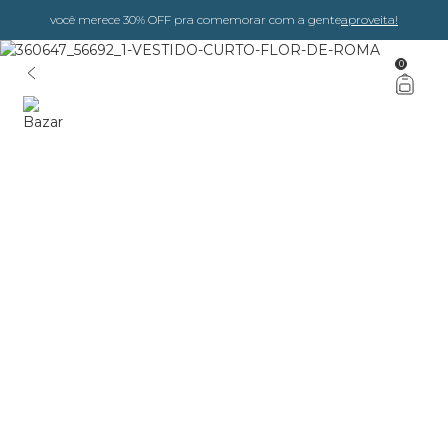
você merece 30% OFF pra comemorar com a gente
aproveita!
0