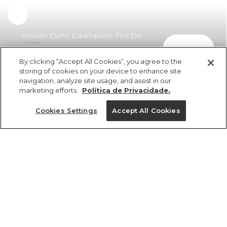
Vestido Curto Estampado Flor De
comprar
Romã
By clicking “Accept All Cookies”, you agree to the
R$ 398,00
R$ 270,64
storing of cookies on your device to enhance site
navigation, analyze site usage, and assist in our
marketing efforts.
Política de Privacidade.
Cookies Settings
Accept All Cookies
ref 360647_56692
Vestido Curto
Estampado Flor De
Tamanhos
Romã
R$ 398,00
R$ 270,64
P
GG
M
PP
G
2x R$ 135,32 sem juros
1 un.