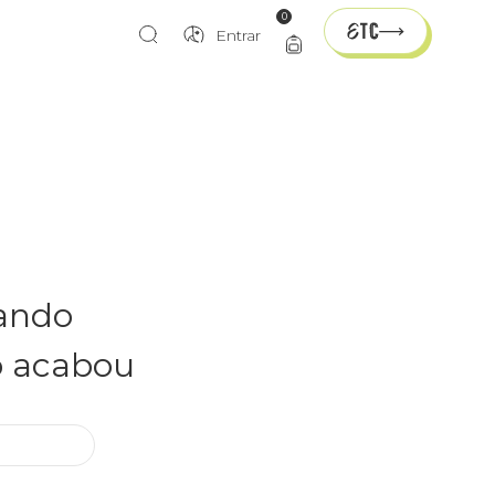
0
Entrar
rando
o acabou