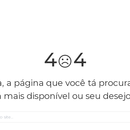
você merece 30% OFF pra comemorar com a gente
aproveita!
4
4
, a página que você tá procu
á mais disponível ou seu desej