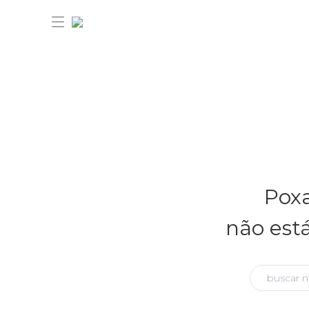
30% OFF ANIVERSÁRIO FARM
Novidades
Poxa
Roupas
Novidades
não est
Bazar
Roupas
Ver tudo
FARM Etc
Bazar