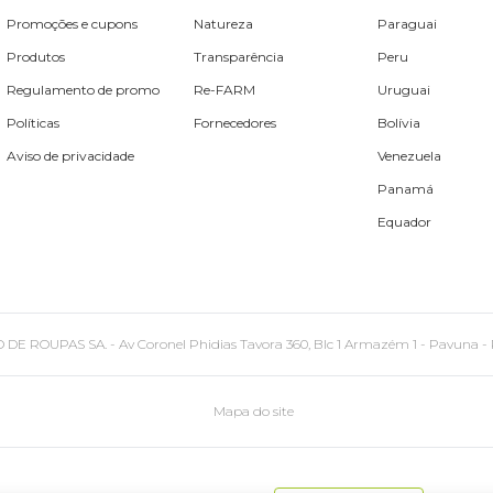
Promoções e cupons
Natureza
Paraguai
Produtos
Transparência
Peru
Regulamento de promo
Re-FARM
Uruguai
Políticas
Fornecedores
Bolívia
Aviso de privacidade
Venezuela
Panamá
Equador
PAS SA. - Av Coronel Phidias Tavora 360, Blc 1 Armazém 1 - Pavuna - Rio de
Mapa do site