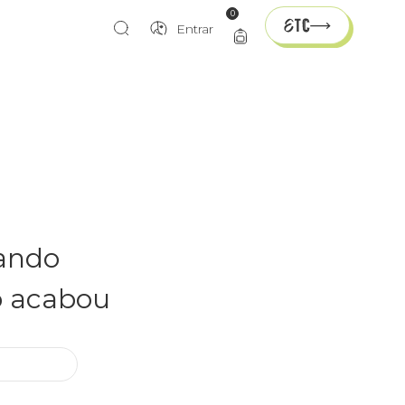
0
Entrar
rando
o acabou