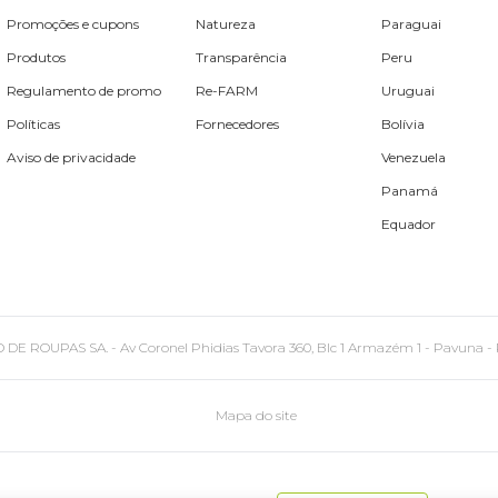
Promoções e cupons
Natureza
Paraguai
Produtos
Transparência
Peru
Regulamento de promo
Re-FARM
Uruguai
Políticas
Fornecedores
Bolívia
Aviso de privacidade
Venezuela
Panamá
Equador
PAS SA. - Av Coronel Phidias Tavora 360, Blc 1 Armazém 1 - Pavuna - Rio de
Mapa do site