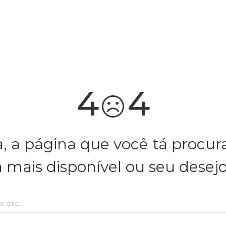
você merece 30% OFF pra comemorar com a gente
aproveita!
4
4
, a página que você tá procu
á mais disponível ou seu desej