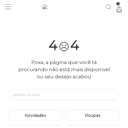
0
você merece 30% OFF pra comemorar com a gente
aproveita!
4
4
Poxa, a página que você tá
procurando não está mais disponível
ou seu desejo acabou
Novidades
Roupas