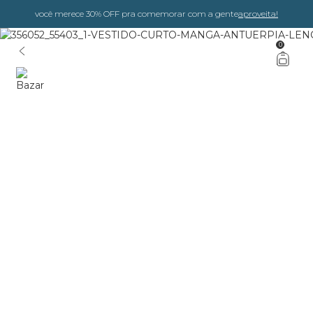
você merece 30% OFF pra comemorar com a gente
aproveita!
0