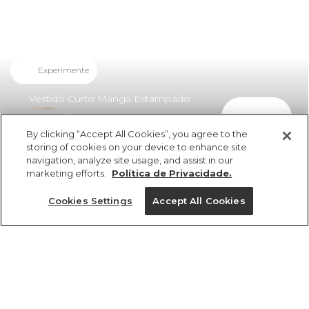
Experimente
Vestido Curto Manga Estampado
comprar
Antuerpia Lenço
By clicking “Accept All Cookies”, you agree to the
R$ 449,00
R$ 269,40
storing of cookies on your device to enhance site
navigation, analyze site usage, and assist in our
marketing efforts.
Política de Privacidade.
Cookies Settings
Accept All Cookies
ref 356052_55403
Vestido Curto Manga
Estampado
Tamanhos
Tamanhos
Tamanhos
Tamanhos
Antuerpia Lenço