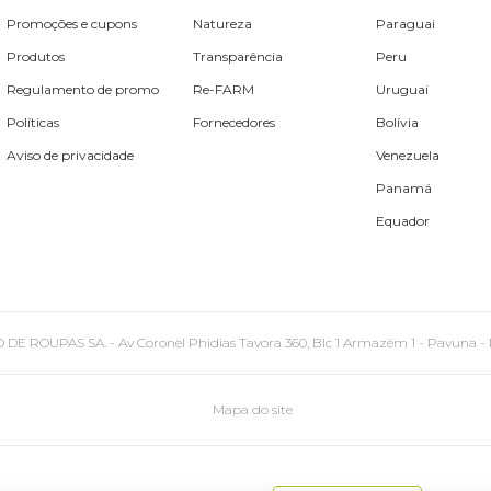
Promoções e cupons
Natureza
Paraguai
Produtos
Transparência
Peru
Regulamento de promo
Re-FARM
Uruguai
Políticas
Fornecedores
Bolívia
Aviso de privacidade
Venezuela
Panamá
Equador
PAS SA. - Av Coronel Phidias Tavora 360, Blc 1 Armazém 1 - Pavuna - Rio de
Mapa do site