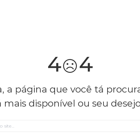
você merece 30% OFF pra comemorar com a gente
aproveita!
4
4
, a página que você tá procu
á mais disponível ou seu desej