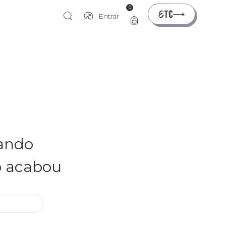
0
Entrar
rando
o acabou