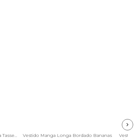
PP
P
Vestido Curto Estampado Banana Tassel Mini
Vestido Manga Longa Bordado Bananas