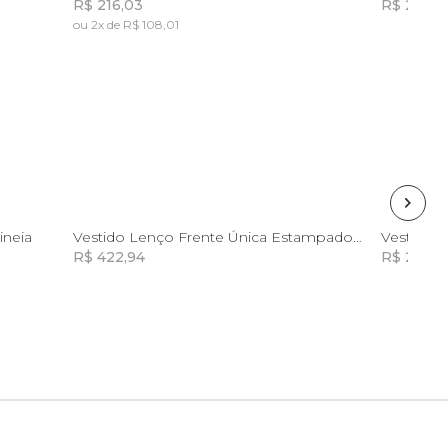
R$ 216,03
R$ 262,6
ou 2x de R$ 108,01
Incluir na mochila
GG
ineia
Vestido Lenço Frente Única Estampado Jardim Majestoso Bege
R$ 422,94
R$ 274,5
Incluir na mochila
Incluir na mochila