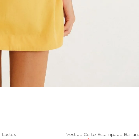
GG
PP
M
GG
o Lastex