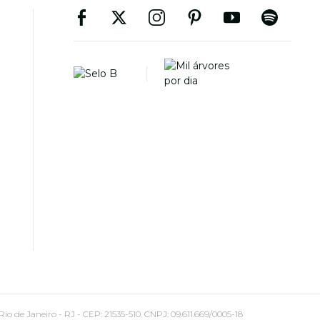
 Janeiro - RJ - CEP: 21535-510. CNPJ: 09.611.669/0005-18