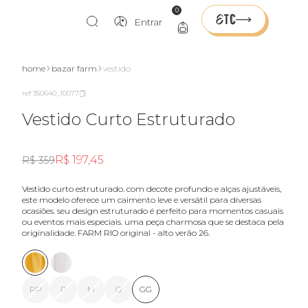
0
Entrar
home
bazar farm
vestido
ref 350640_10077
Vestido Curto Estruturado
R$ 197,45
R$ 359
vestido curto estruturado. com decote profundo e alças ajustáveis,
este modelo oferece um caimento leve e versátil para diversas
ocasiões. seu design estruturado é perfeito para momentos casuais
ou eventos mais especiais. uma peça charmosa que se destaca pela
originalidade. FARM RIO original - alto verão 26.
PP
P
M
G
GG