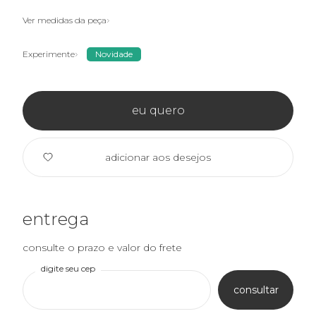
Ver medidas da peça
Experimente
Novidade
eu quero
adicionar aos desejos
entrega
consulte o prazo e valor do frete
digite seu cep
consultar