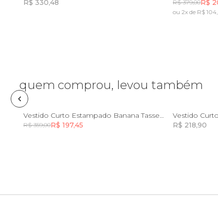
R$ 330,48
R$ 2
R$ 379,00
ou 2x de R$ 104
Fone e headphone
Incluir na mochila
Frescobol
Lancheira
quem comprou, levou também
Lenço
PP
M
GG
Vestido Curto Estampado Banana Tassel Mini
Vestido Curt
R$ 197,45
R$ 218,90
R$ 359,00
Mala
Incluir na mochila
Meia
Necessaire