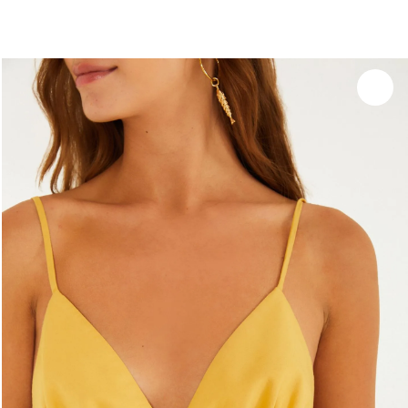
você merece 30% OFF pra comemorar com a gente
aproveita!
Experimente