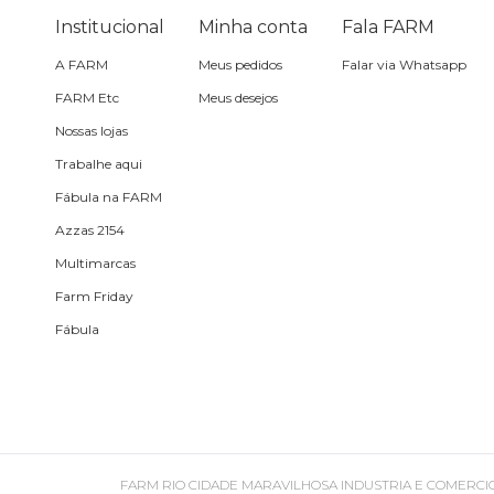
Óculos de sol
Institucional
Minha conta
Fala FARM
A FARM
Meus pedidos
Falar via Whatsapp
Pin e patch
FARM Etc
Meus desejos
Nossas lojas
Planner
Trabalhe aqui
Fábula na FARM
Pochete
Azzas 2154
Multimarcas
Porta incenso e incensário
Farm Friday
Fábula
Porta isqueiro
Sabonete
Skate
FARM RIO CIDADE MARAVILHOSA INDUSTRIA E COMERCIO DE ROU