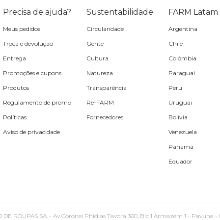
Precisa de ajuda?
Sustentabilidade
FARM Latam
Meus pedidos
Circularidade
Argentina
Troca e devolução
Gente
Chile
Entrega
Cultura
Colômbia
Promoções e cupons
Natureza
Paraguai
Produtos
Transparência
Peru
Regulamento de promo
Re-FARM
Uruguai
Políticas
Fornecedores
Bolívia
Aviso de privacidade
Venezuela
Panamá
Equador
PAS SA. - Av Coronel Phidias Tavora 360, Blc 1 Armazém 1 - Pavuna - Rio de