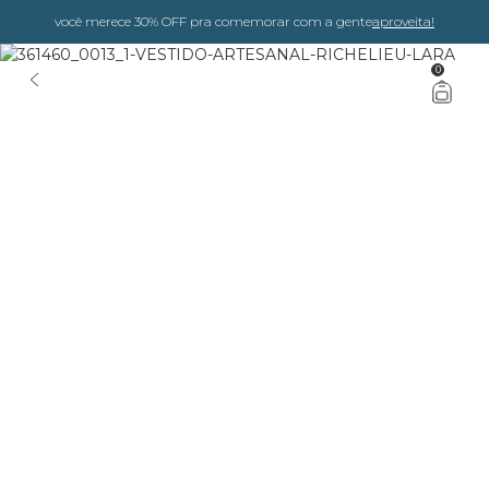
você merece 30% OFF pra comemorar com a gente
aproveita!
0