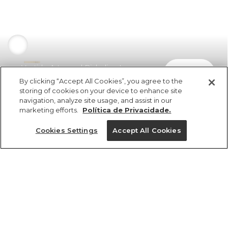
Vestido Artesanal Richelieu Lara
comprar
R$ 998,00
By clicking “Accept All Cookies”, you agree to the
storing of cookies on your device to enhance site
navigation, analyze site usage, and assist in our
marketing efforts.
Política de Privacidade.
Cookies Settings
Accept All Cookies
ref 361460_0013
Vestido Artesanal
Richelieu Lara
Tamanhos
vendido por parceiro FARM
saiba mais
R$ 998,00
G
GG
P
PP
M