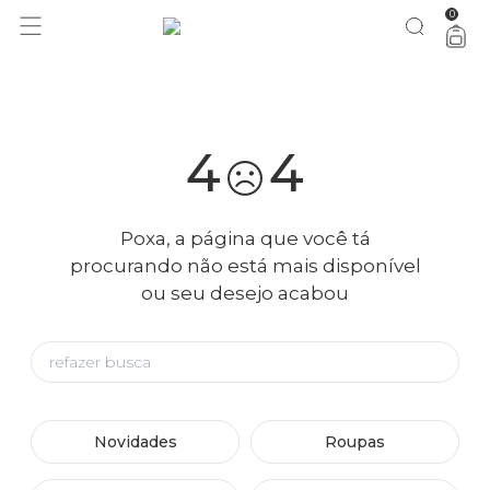
0
você merece 30% OFF pra comemorar com a gente
aproveita!
4
4
Poxa, a página que você tá
procurando não está mais disponível
ou seu desejo acabou
Novidades
Roupas