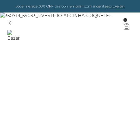
você merece 30% OFF pra comemorar com a gente
aproveita!
0