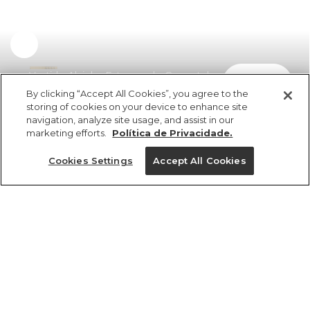
Vestido Alcinha Estampado Coquetel
comprar
R$ 345,06
By clicking “Accept All Cookies”, you agree to the
storing of cookies on your device to enhance site
navigation, analyze site usage, and assist in our
marketing efforts.
Política de Privacidade.
Cookies Settings
Accept All Cookies
ref 350719_54033
Vestido Alcinha
Estampado Coquetel
Tamanhos
R$ 345,06
3x R$ 115,02 sem juros
PP
P
M
G
GG
tamanhos