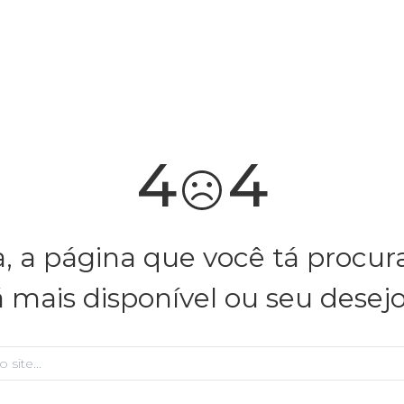
você merece 30% OFF pra comemorar com a gente
aproveita!
4
4
, a página que você tá procu
á mais disponível ou seu desej