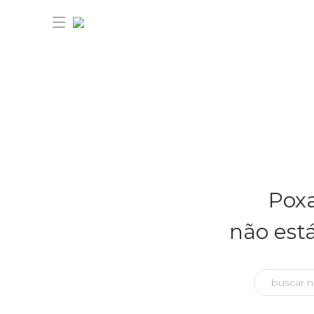
30% OFF ANIVERSÁRIO FARM
Novidades
Poxa
Roupas
Novidades
não est
Bazar
Roupas
Ver tudo
FARM Etc
Bazar