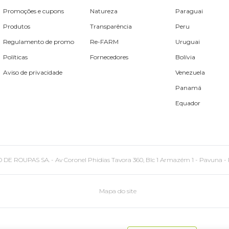
Promoções e cupons
Natureza
Paraguai
Produtos
Transparência
Peru
Regulamento de promo
Re-FARM
Uruguai
Políticas
Fornecedores
Bolívia
Aviso de privacidade
Venezuela
Panamá
Equador
PAS SA. - Av Coronel Phidias Tavora 360, Blc 1 Armazém 1 - Pavuna - Rio de
Mapa do site