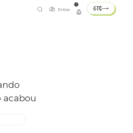
0
Entrar
rando
o acabou