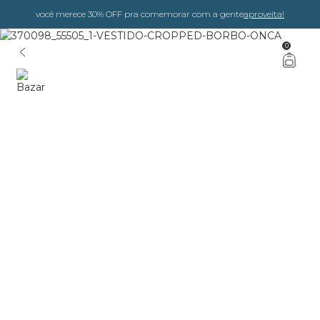
você merece 30% OFF pra comemorar com a gente
aproveita!
0