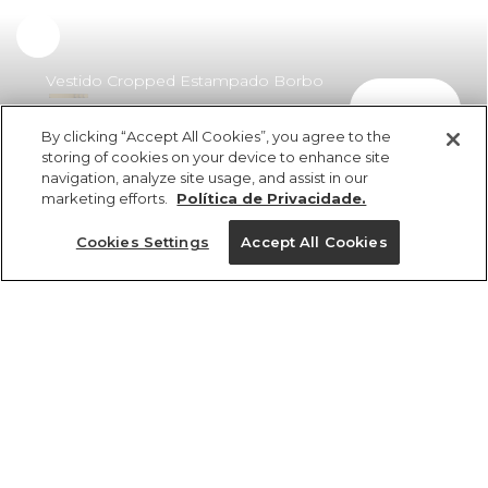
Vestido Cropped Estampado Borbo
comprar
Onça
By clicking “Accept All Cookies”, you agree to the
R$ 549,00
R$ 329,40
storing of cookies on your device to enhance site
navigation, analyze site usage, and assist in our
marketing efforts.
Política de Privacidade.
Cookies Settings
Accept All Cookies
ref 370098_55505
Vestido Cropped
Estampado Borbo
Tamanhos
Onça
R$ 549,00
R$ 329,40
G
M
PP
P
GG
3x R$ 109,80 sem juros
1 un.