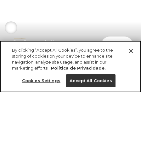
Saia Estampada Alice
comprar
R$ 199,00
By clicking “Accept All Cookies”, you agree to the
storing of cookies on your device to enhance site
navigation, analyze site usage, and assist in our
marketing efforts.
Política de Privacidade.
Cookies Settings
Accept All Cookies
ref 335047_49008
Saia Estampada
Alice
Tamanhos
vendido por parceiro FARM
saiba mais
R$ 199,00
PP
P
M
G
GG