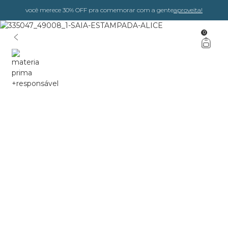
você merece 30% OFF pra comemorar com a gente
aproveita!
0