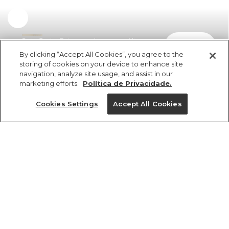
Saia Curta Estampada Lenço Alina
comprar
R$ 298,00
R$ 175,82
By clicking “Accept All Cookies”, you agree to the
storing of cookies on your device to enhance site
navigation, analyze site usage, and assist in our
marketing efforts.
Política de Privacidade.
Cookies Settings
Accept All Cookies
ref 362257_56724
Saia Curta
Estampada Lenço
Tamanhos
Tamanhos
Tamanhos
Tamanhos
Alina
R$ 298,00
R$ 175,82
PP
PP
PP
M
P
P
P
P
M
M
M
G
PP
G
G
G
GG
GG
GG
GG
tamanhos
1 un.