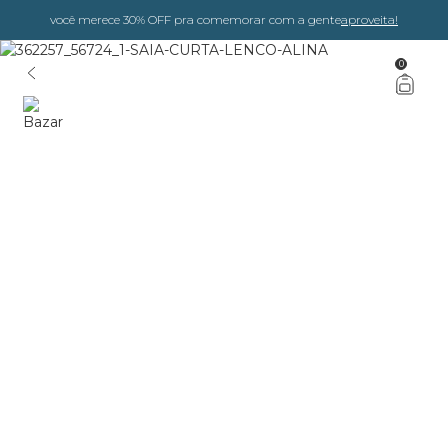
você merece 30% OFF pra comemorar com a gente
aproveita!
0