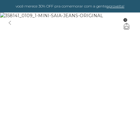
você merece 30% OFF pra comemorar com a gente
aproveita!
0