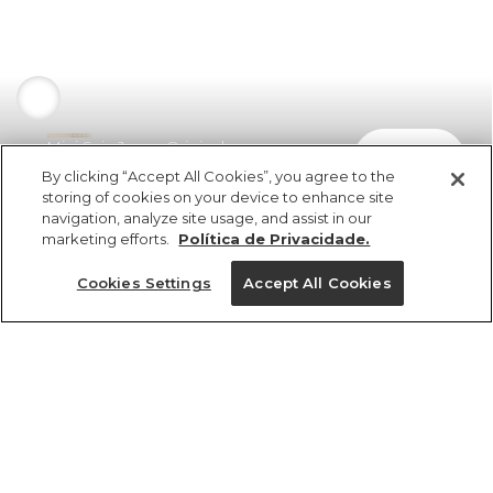
Mini Saia Jeans Original
comprar
R$ 379,00
By clicking “Accept All Cookies”, you agree to the
storing of cookies on your device to enhance site
navigation, analyze site usage, and assist in our
marketing efforts.
Política de Privacidade.
Cookies Settings
Accept All Cookies
ref 358141_0109
Mini Saia Jeans
Original
Tamanhos
Tamanhos
Tamanhos
Tamanhos
R$ 379,00
3x R$ 126,33 sem juros
PP
PP
PP
34
36
P
P
P
38
M
M
M
40
G
G
G
GG
GG
GG
42
44
46