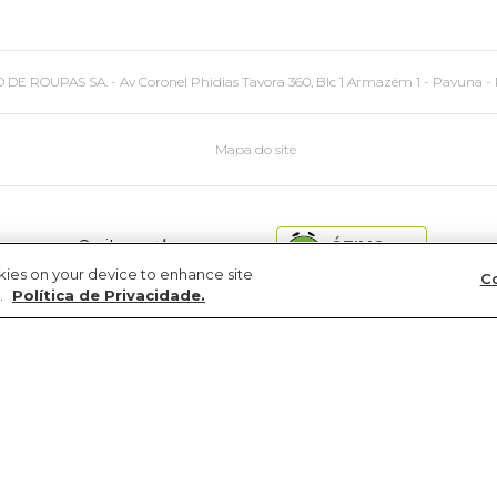
PAS SA. - Av Coronel Phidias Tavora 360, Blc 1 Armazém 1 - Pavuna - Rio de
Mapa do site
site
ÓTIMO
seguro
okies on your device to enhance site
Co
.
Política de Privacidade.