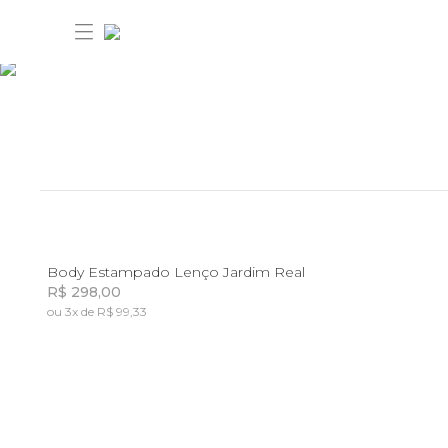
30% OFF ANIVERSÁRIO FARM
Novidades
M
Body Estampado Lenço Jardim Real
R$ 298,00
Roupas
ou 3x de R$ 99,33
Novidades
Incluir na mochila
Incluir na mochila
Bazar
Roupas
Ver tudo
FARM Etc
Bazar