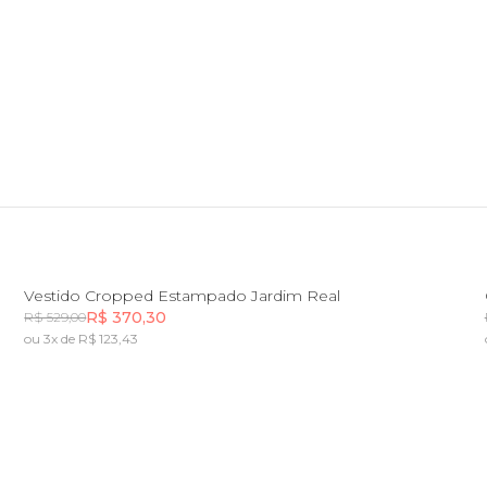
você merece 30% OFF pra comemorar com a gente
aproveita!
PP
P
M
G
GG
Vestido Cropped Estampado Jardim Real
R$ 370,30
R$ 529,00
ou 3x de R$ 123,43
Incluir na mochila