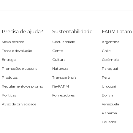
Precisa de ajuda?
Sustentabilidade
FARM Latam
Meus pedidos
Circularidade
Argentina
Troca e devolução
Gente
Chile
Entrega
Cultura
Colômbia
Promoções e cupons
Natureza
Paraguai
Produtos
Transparência
Peru
Regulamento de promo
Re-FARM
Uruguai
Políticas
Fornecedores
Bolívia
Aviso de privacidade
Venezuela
Panamá
Equador