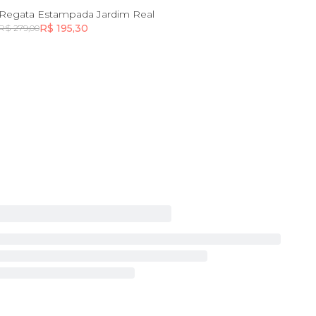
PP
P
M
G
GG
Regata Estampada Jardim Real
R$ 195,30
R$ 279,00
Incluir na mochila