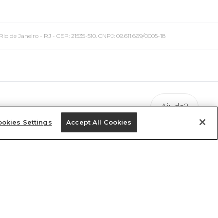
 Janeiro - RJ - CEP: 21535-510. CNPJ: 09.611.669/0005-18
Ajuda?
okies Settings
Accept All Cookies