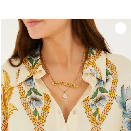
você merece 30% OFF pra comemorar com a gente
aproveita!
Experimente