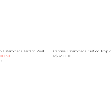
P
M
G
GG
G
GG
o Estampada Jardim Real
Camisa Estampada Gráfico Tropic
00,30
R$ 498,00
,10
Incluir na mochila
Incluir na mochila