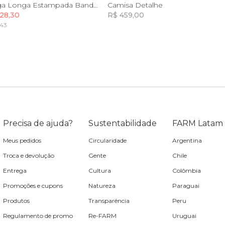
P
M
G
GG
P
M
G
GG
Camisa Manga Longa Estampada Bandana Jardim
Camisa Detalhe
28,30
R$ 459,00
,43
Incluir na mochila
Incluir na mochila
Precisa de ajuda?
Sustentabilidade
FARM Latam
Meus pedidos
Circularidade
Argentina
Troca e devolução
Gente
Chile
Entrega
Cultura
Colômbia
Promoções e cupons
Natureza
Paraguai
Produtos
Transparência
Peru
Regulamento de promo
Re-FARM
Uruguai