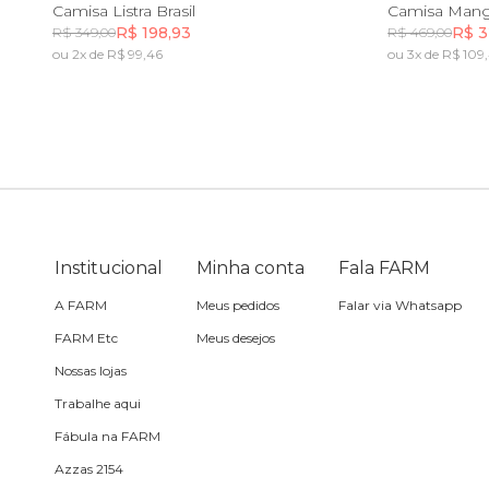
PP
P
M
G
GG
PP
Camisa Listra Brasil
R$ 198,93
R$ 3
R$ 349,00
R$ 469,00
Skate
ou 2x de R$ 99,46
ou 3x de R$ 109
Incluir na mochila
Sling
Toalha
Travesseiro
Institucional
Minha conta
Fala FARM
Vela
A FARM
Meus pedidos
Falar via Whatsapp
FARM Etc
Meus desejos
Nossas lojas
Trabalhe aqui
Fábula na FARM
Azzas 2154