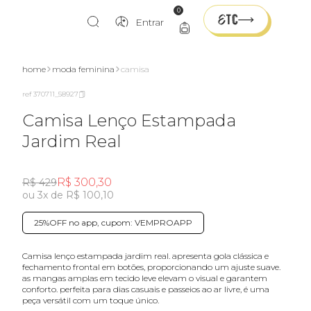
0
Entrar
home
moda feminina
camisa
ref 370711_58927
Camisa Lenço Estampada
Jardim Real
R$ 300,30
R$ 429
ou 3x de R$ 100,10
25%OFF no app, cupom: VEMPROAPP
camisa lenço estampada jardim real. apresenta gola clássica e
fechamento frontal em botões, proporcionando um ajuste suave.
as mangas amplas em tecido leve elevam o visual e garantem
conforto. perfeita para dias casuais e passeios ao ar livre, é uma
peça versátil com um toque único.