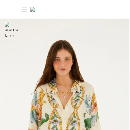
30% OFF ANIVERSÁRIO FARM
Novidades
Roupas
Novidades
Bazar
Roupas
Ver tudo
FARM Etc
Bazar