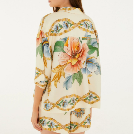
Estojo
Fone e headphone
Frescobol
Lancheira
Lenço
Mala
Meia