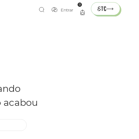
0
Entrar
rando
o acabou