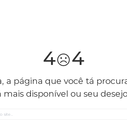
você merece 30% OFF pra comemorar com a gente
aproveita!
4
4
, a página que você tá procu
á mais disponível ou seu desej