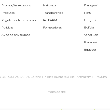
Promoções e cupons
Natureza
Paraguai
Produtos
Transparência
Peru
Regulamento de promo
Re-FARM
Uruguai
Políticas
Fornecedores
Bolívia
Aviso de privacidade
Venezuela
Panamá
Equador
PAS SA. - Av Coronel Phidias Tavora 360, Blc 1 Armazém 1 - Pavuna - Rio de
Mapa do site