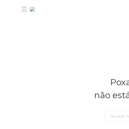
30% OFF ANIVERSÁRIO FARM
Novidades
Poxa
Roupas
Novidades
não est
Bazar
Roupas
Ver tudo
FARM Etc
Bazar