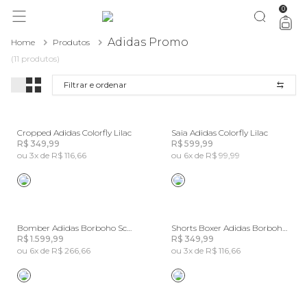
0
você merece 30% OFF pra comemorar com a gente
aproveita!
Adidas Promo
Home
Produtos
(11 produtos)
Filtrar e ordenar
Cropped Adidas Colorfly Lilac
Saia Adidas Colorfly Lilac
R$ 349,99
R$ 599,99
ou 3x de R$ 116,66
ou 6x de R$ 99,99
Bomber Adidas Borboho Scarves Lilac
Shorts Boxer Adidas Borboho Scarves
R$ 1.599,99
R$ 349,99
ou 6x de R$ 266,66
ou 3x de R$ 116,66