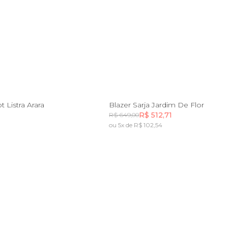
M
G
GG
P
M
G
GG
 Listra Arara
Blazer Sarja Jardim De Flor
R$ 512,71
R$ 649,00
ou 5x de R$ 102,54
Incluir na mochila
Incluir na mochila