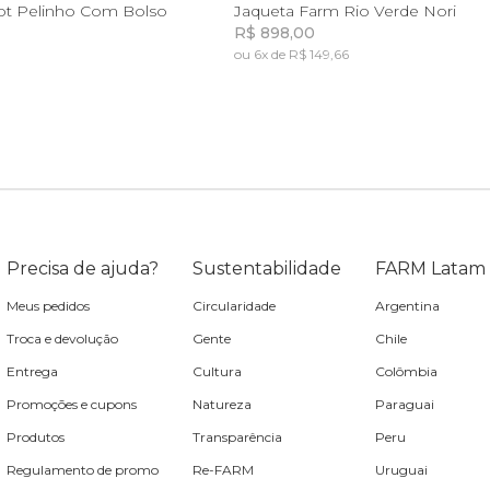
GG
PP
P
M
G
G
cot Pelinho Com Bolso
Jaqueta Farm Rio Verde Nori
R$ 898,00
ou 6x de R$ 149,66
Incluir na mochila
Incluir na mochila
Incluir na mochila
Precisa de ajuda?
Sustentabilidade
FARM Latam
Meus pedidos
Circularidade
Argentina
Troca e devolução
Gente
Chile
Entrega
Cultura
Colômbia
Promoções e cupons
Natureza
Paraguai
Produtos
Transparência
Peru
Regulamento de promo
Re-FARM
Uruguai