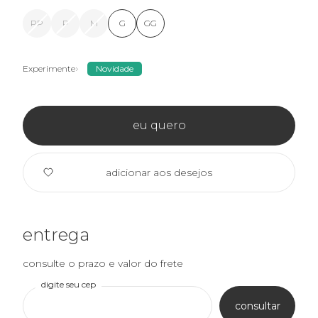
PP
P
M
G
GG
Experimente
Novidade
eu quero
adicionar aos desejos
entrega
consulte o prazo e valor do frete
digite seu cep
consultar