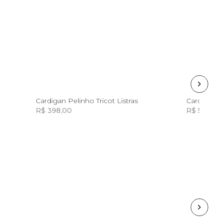
G
GG
Cardigan Pelinho Tricot Listras
Cardigan
R$ 398,00
R$ 598,0
Incluir na mochila