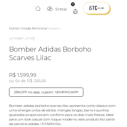
0
Entrar
home
moda feminina
casaco
ref 349887_2276
Bomber Adidas Borboho
Scarves Lilac
R$ 1.599,99
ou 6x de R$ 266,66
25%OFF no app, cupom: VEMPROAPP
bomber adidas borboho scarves lilac apresenta corte clássico com
uma sinergia única de estilos. mangas longas, barra e punhos
ajustados proporcionam conforto para os dias mais frescos. ideal
para um look casual com toque moderno. este produto faz parte
da parceria adidas <3 FARM Rio.