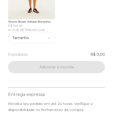
Shorts Boxer Adidas Borboho
Scarves
R$ 349,99
ou 3x de R$ 116,66 sem juros
Tamanho
0 produtos
R$ 0,00
Adicionar à mochila
Entrega expressa
Receba seu pedido em até 24 horas. Verifique a
disponibilidade no fechamento da compra.