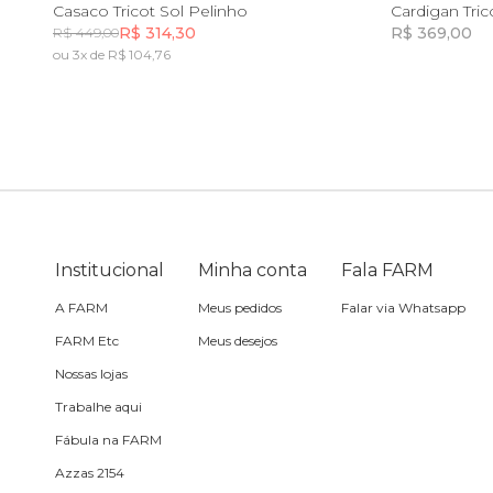
PP
P
M
G
GG
Casaco Tricot Sol Pelinho
Cardigan Tri
R$ 314,30
R$ 369,00
R$ 449,00
Toalha
ou 3x de R$ 104,76
Incluir na mochila
Travesseiro
Vela
Institucional
Minha conta
Fala FARM
A FARM
Meus pedidos
Falar via Whatsapp
FARM Etc
Meus desejos
Nossas lojas
Trabalhe aqui
Fábula na FARM
Azzas 2154