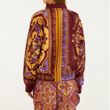
Frescobol
Lancheira
Lenço
Mala
Meia
Necessaire
Óculos de sol