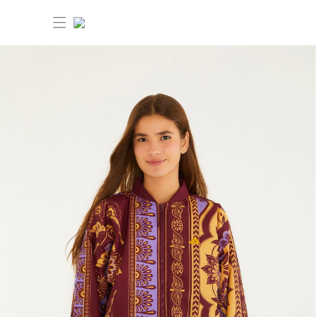
30% OFF ANIVERSÁRIO FARM
Novidades
Roupas
Novidades
Bazar
Roupas
Ver tudo
FARM Etc
Bazar