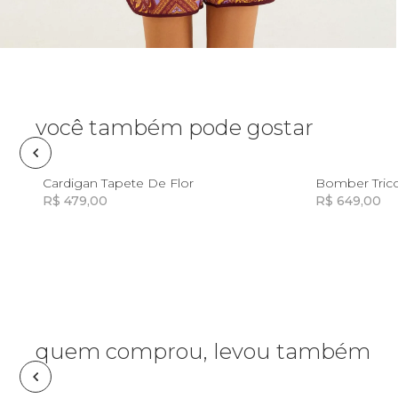
Pin e patch
Planner
Pochete
você também pode gostar
Porta
incenso e
P
M
G
GG
P
Cardigan Tapete De Flor
Bomber Tricot
incensário
R$ 479,00
R$ 649,00
Porta
isqueiro
Incluir na mochila
Sabonete
Skate
quem comprou, levou também
Sling