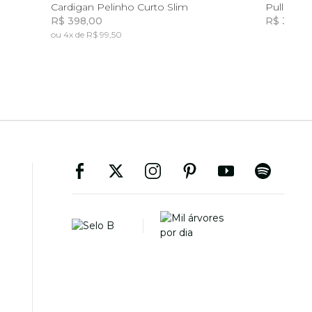
G
PP
P
G
GG
Cardigan Pelinho Curto Slim
Pull Trico
R$ 398,00
R$ 398,0
ou 4x de R$ 99,50
Incluir na mochila