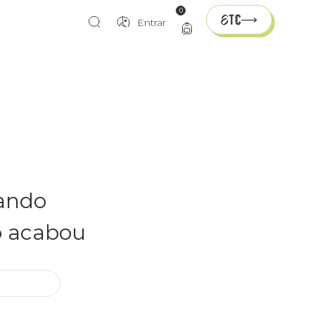
0
Entrar
rando
o acabou