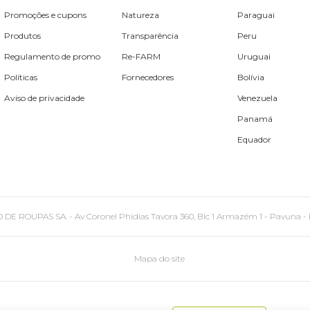
Promoções e cupons
Natureza
Paraguai
Produtos
Transparência
Peru
Regulamento de promo
Re-FARM
Uruguai
Políticas
Fornecedores
Bolívia
Aviso de privacidade
Venezuela
Panamá
Equador
PAS SA. - Av Coronel Phidias Tavora 360, Blc 1 Armazém 1 - Pavuna - Rio de
Mapa do site