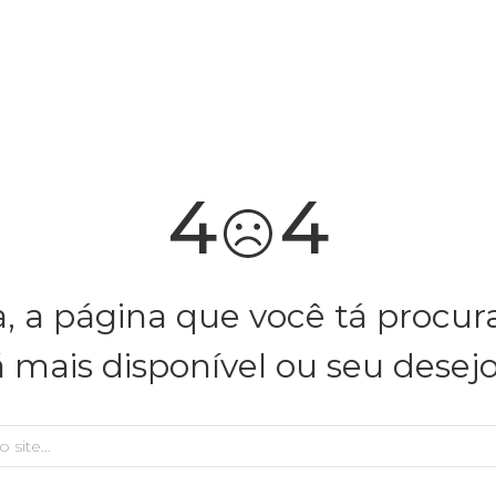
você merece 30% OFF pra comemorar com a gente
aproveita!
4
4
, a página que você tá procu
á mais disponível ou seu desej