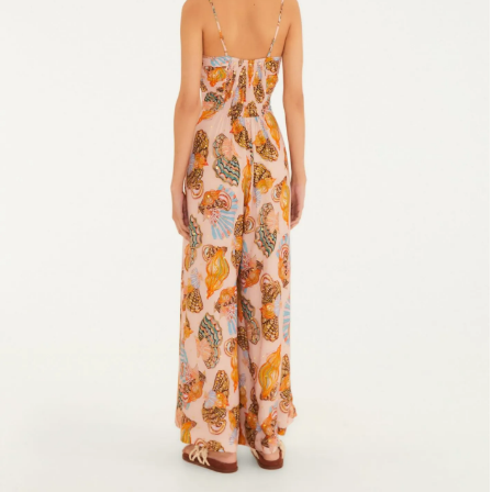
Fone e headphone
Frescobol
Lancheira
Lenço
Mala
Meia
Necessaire