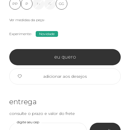
PP
P
M
G
GG
Ver medidas da peça
Experimente
Novidade
eu quero
adicionar aos desejos
entrega
consulte o prazo e valor do frete
digite seu cep