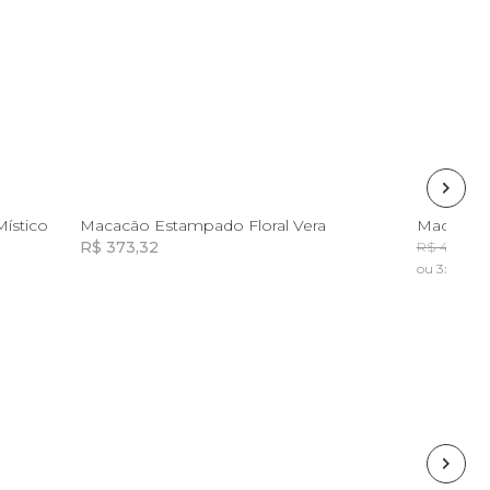
P
ístico
Macacão Estampado Floral Vera
Macaqui
R$ 373,32
R
R$ 498,00
ou 3x de R$
Incluir na mochila