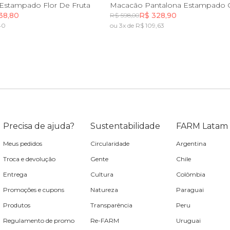
G
GG
PP
P
M
G
G
Estampado Flor De Fruta
38,80
R$ 328,90
R$ 598,00
40
ou 3x de R$ 109,63
Incluir na mochila
Incluir na mochila
Precisa de ajuda?
Sustentabilidade
FARM Latam
Meus pedidos
Circularidade
Argentina
Troca e devolução
Gente
Chile
Entrega
Cultura
Colômbia
Promoções e cupons
Natureza
Paraguai
Produtos
Transparência
Peru
Regulamento de promo
Re-FARM
Uruguai