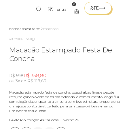
0
Entrar
home
bazar farm
macacão
ref 370102_55431
Macacão Estampado Festa De
Concha
R$ 358,80
R$ 598
ou 3x de R$ 119,60
macacão estampado festa de concha. possui alças finas e decote
reto, realçando o colo de forma delicada. o comprimento longo flui
com elegância, enquanto a cintura com leve estrutura proporciona
um ajuste confortável. perfeito para um passeio à beira-mar ou
um evento casual chic.
FARM Rio, coleção As Cariocas - inverno 26.