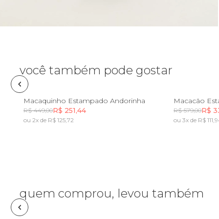
Óculos de sol
Pin e patch
Planner
você também pode gostar
Pochete
PP
P
M
G
GG
PP
Macaquinho Estampado Andorinha
Macacão Est
R$ 251,44
R$ 3
R$ 449,00
R$ 579,00
Porta incenso e incensário
ou 2x de R$ 125,72
ou 3x de R$ 111,
Incluir na mochila
Porta isqueiro
Sabonete
quem comprou, levou também
Skate