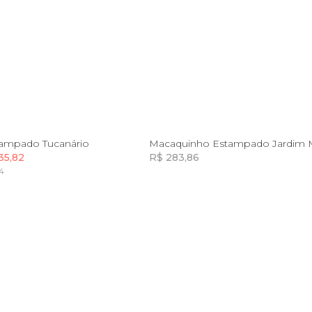
P
M
G
GG
G
GG
ampado Tucanário
Macaquinho Estampado Jardim M
35,82
R$ 283,86
94
Incluir na mochila
Incluir na mochila