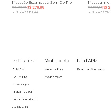
PP
P
M
G
GG
Macacão Estampado Som Do Rio
Macaquinho 
R$ 278,88
R$ 2
R$ 498,00
R$ 398,00
Sling
ou 2x de R$ 139,44
ou 2x de R$ 119,
Incluir na mochila
Toalha
Travesseiro
Vela
Institucional
Minha conta
Fala FARM
A FARM
Meus pedidos
Falar via Whatsapp
FARM Etc
Meus desejos
Nossas lojas
Trabalhe aqui
Fábula na FARM
Azzas 2154