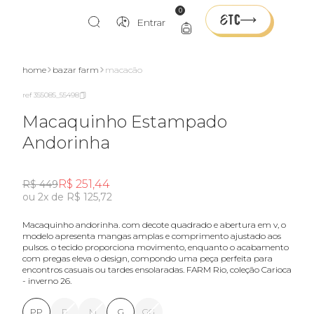
0
Entrar
home
bazar farm
macacão
ref 355085_55498
Macaquinho Estampado
Andorinha
R$ 251,44
R$ 449
ou 2x de R$ 125,72
macaquinho andorinha. com decote quadrado e abertura em v, o
modelo apresenta mangas amplas e comprimento ajustado aos
pulsos. o tecido proporciona movimento, enquanto o acabamento
com pregas eleva o design, compondo uma peça perfeita para
encontros casuais ou tardes ensolaradas. FARM Rio, coleção Carioca
- inverno 26.
PP
P
M
G
GG