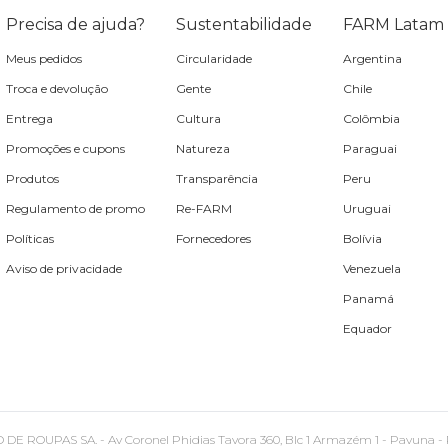
Precisa de ajuda?
Sustentabilidade
FARM Latam
Meus pedidos
Circularidade
Argentina
Troca e devolução
Gente
Chile
Entrega
Cultura
Colômbia
Promoções e cupons
Natureza
Paraguai
Produtos
Transparência
Peru
Regulamento de promo
Re-FARM
Uruguai
Políticas
Fornecedores
Bolívia
Aviso de privacidade
Venezuela
Panamá
Equador
PAS SA. - Av Coronel Phidias Tavora 360, Blc 1 Armazém 1 - Pavuna - Rio de