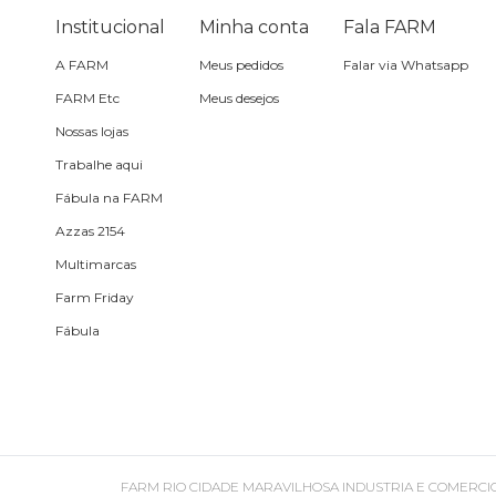
Óculos de sol
Institucional
Minha conta
Fala FARM
A FARM
Meus pedidos
Falar via Whatsapp
Pin e patch
FARM Etc
Meus desejos
Nossas lojas
Planner
Trabalhe aqui
Fábula na FARM
Pochete
Azzas 2154
Multimarcas
Porta incenso e incensário
Farm Friday
Fábula
Porta isqueiro
Sabonete
Skate
FARM RIO CIDADE MARAVILHOSA INDUSTRIA E COMERCIO DE ROU