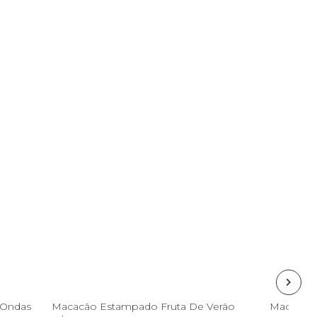
G
G
GG
 Ondas
Macacão Estampado Fruta De Verão