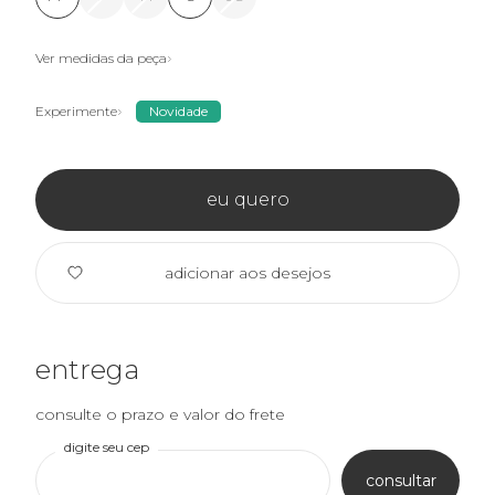
Ver medidas da peça
Experimente
Novidade
eu quero
adicionar aos desejos
entrega
consulte o prazo e valor do frete
digite seu cep
consultar