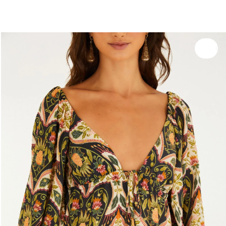
você merece 30% OFF pra comemorar com a gente
aproveita!
Experimente