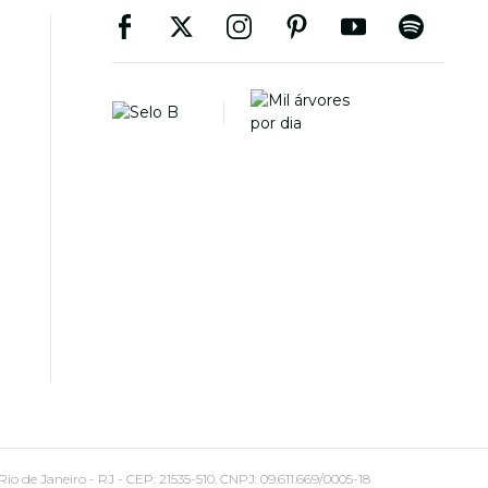
 Janeiro - RJ - CEP: 21535-510. CNPJ: 09.611.669/0005-18