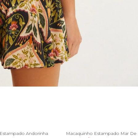
PP
G
PP
P
M
G
G
Estampado Andorinha
Macaquinho Estampado Mar De