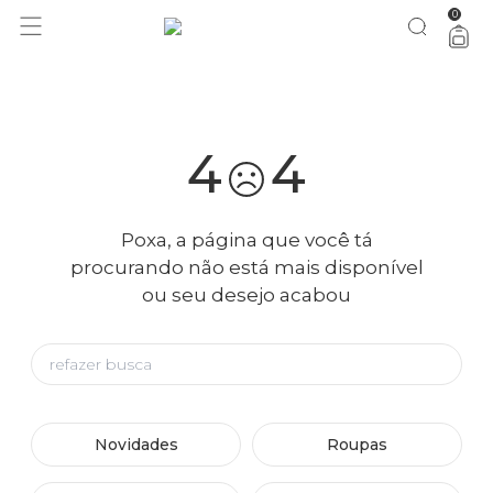
0
você merece 30% OFF pra comemorar com a gente
aproveita!
4
4
Poxa, a página que você tá
procurando não está mais disponível
ou seu desejo acabou
Novidades
Roupas