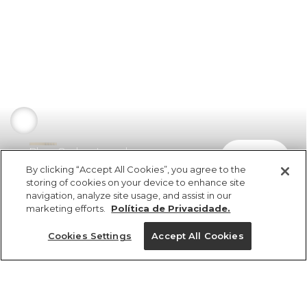
Blusa Ombro Irregular
comprar
R$ 329,00
R$ 164,50
By clicking “Accept All Cookies”, you agree to the
storing of cookies on your device to enhance site
navigation, analyze site usage, and assist in our
marketing efforts.
Política de Privacidade.
Cookies Settings
Accept All Cookies
ref 345915_10066
Blusa Ombro
Irregular
Tamanhos
Tamanhos
Tamanhos
Tamanhos