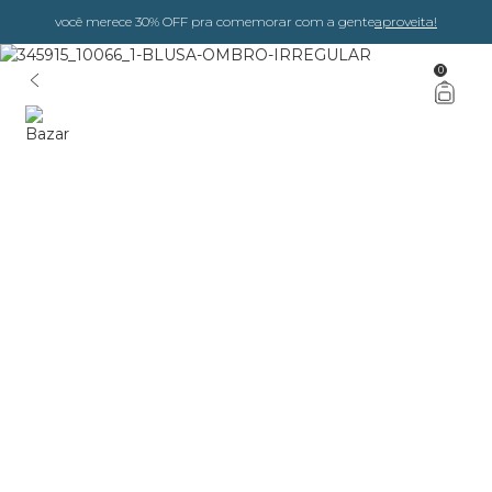
você merece 30% OFF pra comemorar com a gente
aproveita!
0