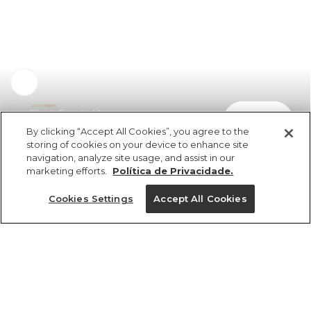
Blusa Frente Única
comprar
R$ 229,00
R$ 128,24
By clicking “Accept All Cookies”, you agree to the
storing of cookies on your device to enhance site
navigation, analyze site usage, and assist in our
marketing efforts.
Política de Privacidade.
Cookies Settings
Accept All Cookies
ref 351205_51442
Blusa Frente Única
Tamanhos
R$ 229,00
R$ 128,24
tamanhos