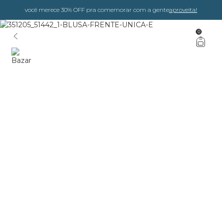
você merece 30% OFF pra comemorar com a gente
aproveita!
0