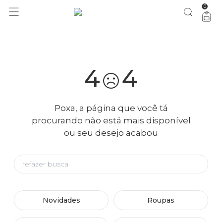
0
você merece 30% OFF pra comemorar com a gente
aproveita!
4
4
Poxa, a página que você tá
procurando não está mais disponível
ou seu desejo acabou
Novidades
Roupas