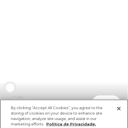
Short Chita Nina
comprar
R$ 99,00
By clicking “Accept All Cookies”, you agree to the
storing of cookies on your device to enhance site
navigation, analyze site usage, and assist in our
marketing efforts.
Política de Privacidade.