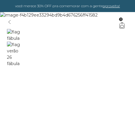
você merece 30% OFF pra comemorar com a gente
aproveita!
0