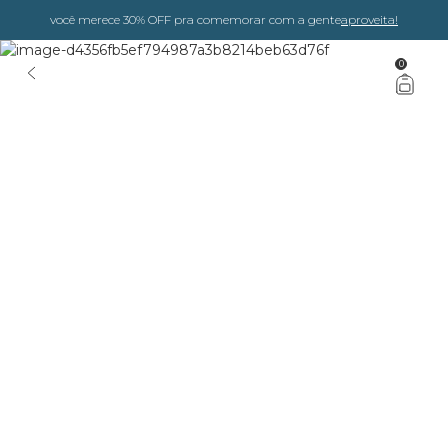
você merece 30% OFF pra comemorar com a gente
aproveita!
0