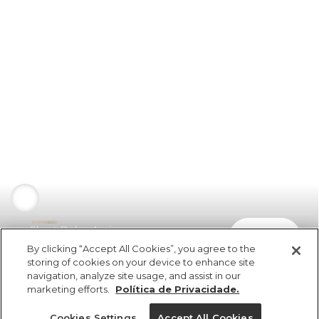
Short Bolso Areia
comprar
R$ 198,00
By clicking “Accept All Cookies”, you agree to the
storing of cookies on your device to enhance site
navigation, analyze site usage, and assist in our
marketing efforts.
Política de Privacidade.
Cookies Settings
Accept All Cookies