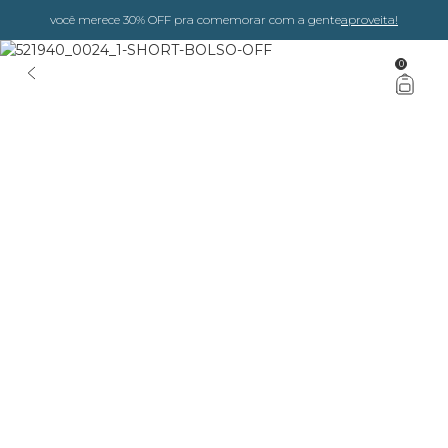
você merece 30% OFF pra comemorar com a gente
aproveita!
0