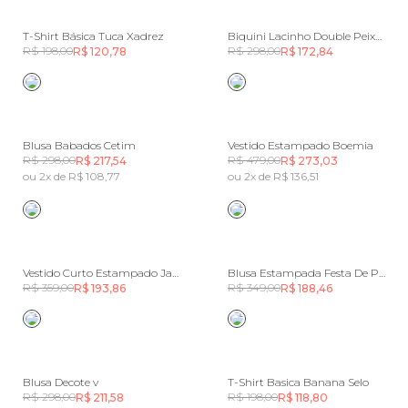
T-Shirt Básica Tuca Xadrez
Biquini Lacinho Double Peixe Copa
R$ 198,00
R$ 298,00
R$ 120,78
R$ 172,84
Blusa Babados Cetim
Vestido Estampado Boemia
R$ 298,00
R$ 479,00
R$ 217,54
R$ 273,03
ou 2x de R$ 108,77
ou 2x de R$ 136,51
Vestido Curto Estampado Jardim De Mar
Blusa Estampada Festa De Papoula
R$ 359,00
R$ 349,00
R$ 193,86
R$ 188,46
Blusa Decote v
T-Shirt Basica Banana Selo
R$ 298,00
R$ 198,00
R$ 211,58
R$ 118,80