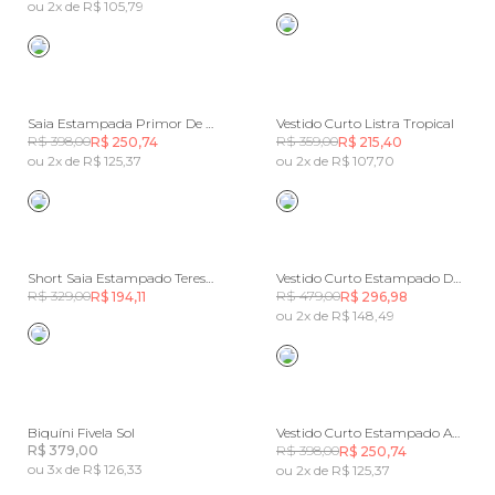
ou 2x de R$ 105,79
Saia Estampada Primor De Abacaxi
Vestido Curto Listra Tropical
R$ 398,00
R$ 359,00
R$ 250,74
R$ 215,40
ou 2x de R$ 125,37
ou 2x de R$ 107,70
Short Saia Estampado Teresa Lenço
Vestido Curto Estampado Doce Cogumelo
R$ 329,00
R$ 479,00
R$ 194,11
R$ 296,98
ou 2x de R$ 148,49
Biquíni Fivela Sol
Vestido Curto Estampado Antuerpia Lenço
R$ 379,00
R$ 398,00
R$ 250,74
ou 3x de R$ 126,33
ou 2x de R$ 125,37