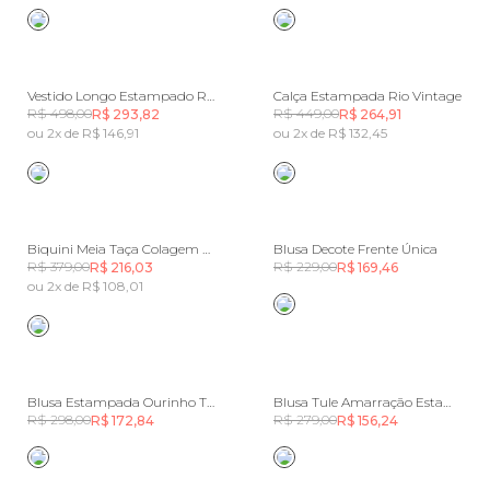
Vestido Longo Estampado Rio Vintage
Calça Estampada Rio Vintage
R$ 498,00
R$ 449,00
R$ 293,82
R$ 264,91
ou 2x de R$ 146,91
ou 2x de R$ 132,45
Biquini Meia Taça Colagem Carioca
Blusa Decote Frente Única
R$ 379,00
R$ 229,00
R$ 216,03
R$ 169,46
ou 2x de R$ 108,01
Blusa Estampada Ourinho Tropical
Blusa Tule Amarração Estampada Peixe De Cor
R$ 298,00
R$ 279,00
R$ 172,84
R$ 156,24