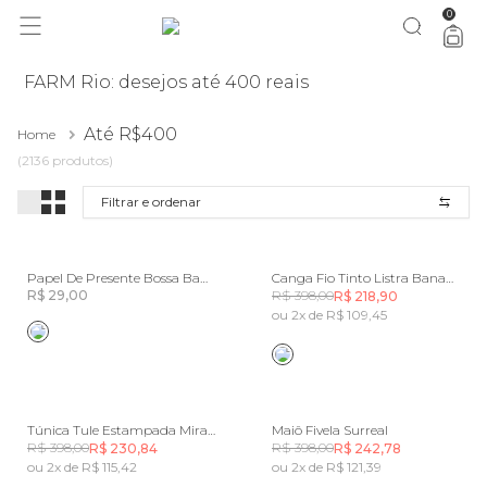
0
você merece 30% OFF pra comemorar com a gente
aproveita!
FARM Rio: desejos até 400 reais
Até R$400
Home
(2136 produtos)
Filtrar e ordenar
Papel De Presente Bossa Banana
Canga Fio Tinto Listra Bananeira
R$ 29,00
R$ 398,00
R$ 218,90
ou 2x de R$ 109,45
Túnica Tule Estampada Mirante
Maiô Fivela Surreal
R$ 398,00
R$ 398,00
R$ 230,84
R$ 242,78
ou 2x de R$ 115,42
ou 2x de R$ 121,39