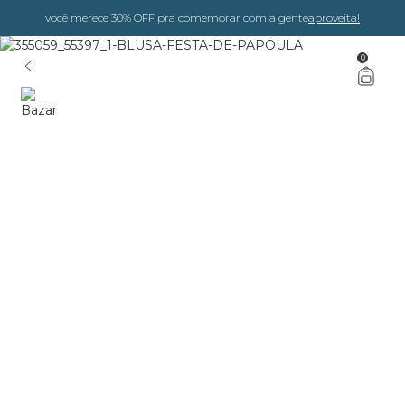
você merece 30% OFF pra comemorar com a gente
aproveita!
0