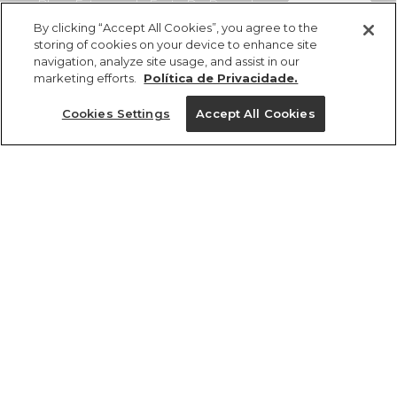
Blusa Estampada Festa De Papoula
comprar
R$ 349,00
R$ 188,46
By clicking “Accept All Cookies”, you agree to the
storing of cookies on your device to enhance site
navigation, analyze site usage, and assist in our
marketing efforts.
Política de Privacidade.
Cookies Settings
Accept All Cookies
ref 355059_55397
Blusa Estampada
Festa De Papoula
Tamanhos
R$ 349,00
R$ 188,46
GG
PP
P
G
M
tamanhos
1 un.
PP
P
M
G
GG
1 un.
Ver medidas da peça
Ver medidas da peça