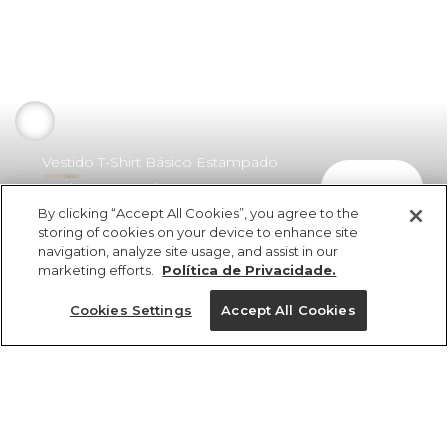
Vestido T-Shirt Básico Estampado
comprar
Sonho De Concha
By clicking “Accept All Cookies”, you agree to the
R$ 298,00
R$ 205,62
storing of cookies on your device to enhance site
navigation, analyze site usage, and assist in our
marketing efforts.
Política de Privacidade.
Cookies Settings
Accept All Cookies
ref 361697_56714
Vestido T-Shirt Básico
Estampado Sonho
Tamanhos
De Concha