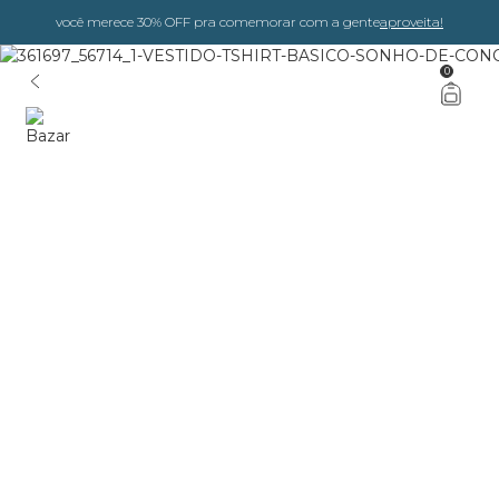
você merece 30% OFF pra comemorar com a gente
aproveita!
0