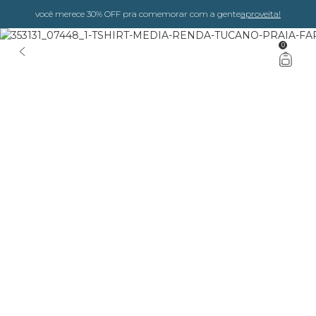
você merece 30% OFF pra comemorar com a gente
aproveita!
0