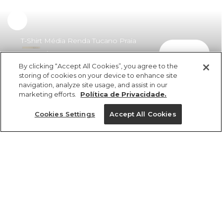
T-Shirt Média Renda Tucano Praia
comprar
Farm Rio
By clicking “Accept All Cookies”, you agree to the
R$ 398,00
storing of cookies on your device to enhance site
navigation, analyze site usage, and assist in our
marketing efforts.
Política de Privacidade.
Cookies Settings
Accept All Cookies
ref 353131_07448
T-Shirt Média Renda
Tucano Praia Farm
Tamanhos
Rio
R$ 398,00
PP
P
M
G
GG
4x R$ 99,50 sem juros